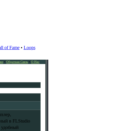
ll of Fame
•
Loops
ки
•
Обратная Связь
•
О Нас
плер,
ный в FLStudio
о удобный