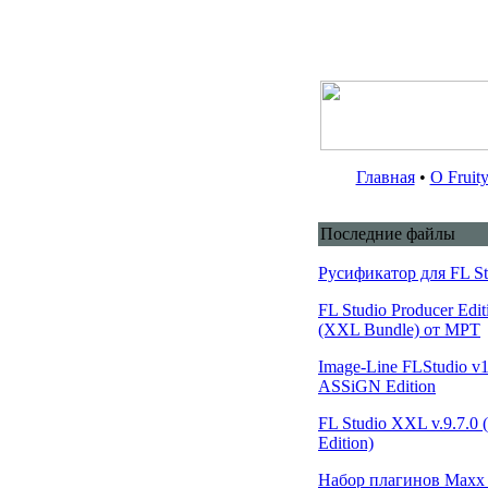
Главная
•
О Fruit
Последние файлы
Русификатор для FL St
FL Studio Producer Edit
(XXL Bundle) от MPT
Image-Line FLStudio v1
ASSiGN Edition
FL Studio XXL v.9.7.0
Edition)
Набор плагинов Maxx C