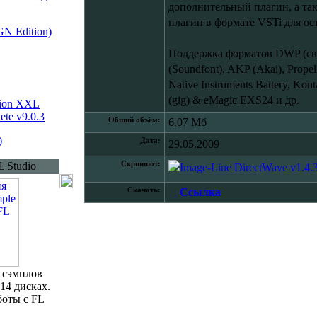
дополнительный плагин, а та
плагин в формате VSTi для ос
GN Edition)
Поддержка форматов DWP (свой
(Soundfont), AKP (Akai), Propel
Native Instruments Battery, Kon
(gig) & eMagic EXS24 и др.
tion XXL
ete v9.0.3
Общий объём:
6.07 Мб
)
Дата:
29.05.2009
 Studio
Скриншот:
Скачать:
Ссылка
 сэмплов
14 дисках.
боты с FL