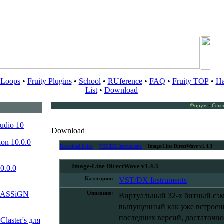
yLoops
•
Fruity Plugins
•
School
•
RUference
•
FAQ
•
Fruity TOP
•
Ha
List
•
Download
Форум
•
Ссыл
udio 10
Download
ion 10.0.0
Download Index
VST/DX Instruments
Image-Line DirectWave v1.4.3
Image-Line DirectWave v1.4.3
0.0.0
Категория:
VST/DX Instruments
 (ASSiGN
Описание:
Виртуальный 32-х битный сэм
выпущенный как уже встроен
последних версий, достаточн
laster's для