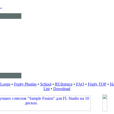
..
yLoops
•
Fruity Plugins
•
School
•
RUference
•
FAQ
•
Fruity TOP
•
Ha
List
•
Download