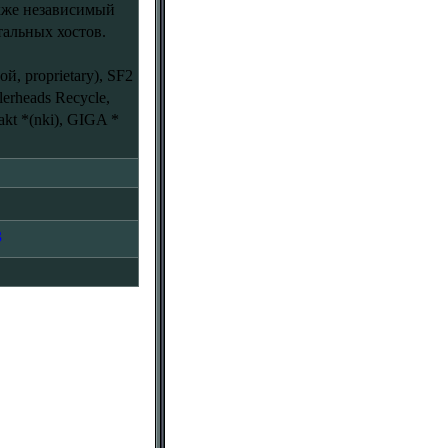
кже независимый
тальных хостов.
, proprietary), SF2
lerheads Recycle,
takt *(nki), GIGA *