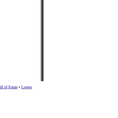
ll of Fame
•
Loops