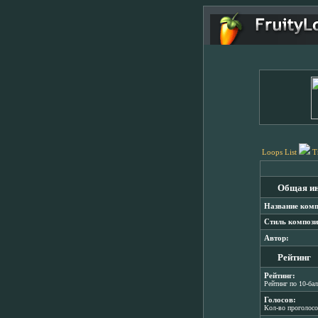
Loops List
T
Общая и
Название комп
Стиль компози
Автор:
Рейтинг
Рейтинг:
Рейтинг по 10-ба
Голосов:
Кол-во проголос