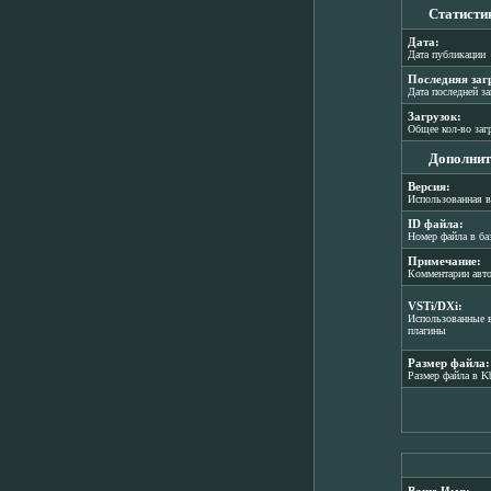
Статисти
Дата:
Дата публикации
Последняя заг
Дата последней з
Загрузок:
Общее кол-во заг
Дополнит
Версия:
Использованная в
ID файла:
Номер файла в ба
Примечание:
Комментарии авт
VSTi/DXi:
Использованные в
плагины
Размер файла:
Размер файла в K