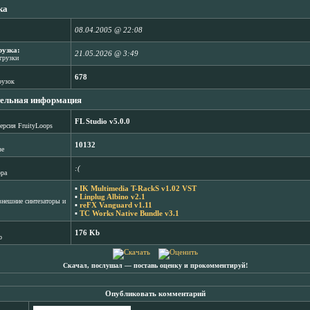
ка
08.04.2005 @ 22:08
рузка:
21.05.2026 @ 3:49
агрузки
678
рузок
ельная информация
FL Studio v5.0.0
ерсия FruityLoops
10132
зе
:(
ора
▪
IK Multimedia T-RackS v1.02 VST
▪
Linplug Albino v2.1
нешние синтезаторы и
▪
reFX Vanguard v1.11
▪
TC Works Native Bundle v3.1
176 Kb
b
Скачал, послушал ― поставь оценку и прокомментируй!
Опубликовать комментарий