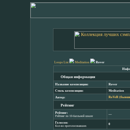
Loops List
Meditation
Rover
Инфо
Общая информация
Название композиции:
Rover
Стиль композиции:
Meditation
Автор:
RoVeR (бывши
Рейтинг
Рейтинг:
―
Рейтинг по 10-балльной шкале
Голосов:
0
Кол-во проголосовавших