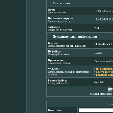
Статистика
Дата:
17.04.2005 @ 
Дата публикации
Последняя загрузка:
19.07.2026 @ 
Дата последней загрузки
Загрузок:
763
Общее кол-во загрузок
Дополнительная информация
Версия:
FL Studio v5.0
Использованная версия FruityLoops
ID файла:
10333
Номер файла в базе
Примечание:
Впервые пробую
Комментарии автора
▪
IK Multimedi
VSTi/DXi:
▪
Native Instru
Использованные внешние синтезаторы и
плагины
▪
rgcAudio z3t
Размер файла:
571 Kb
Размер файла в Kb
Скачал, послушал 
Опубл
Ваше Имя: