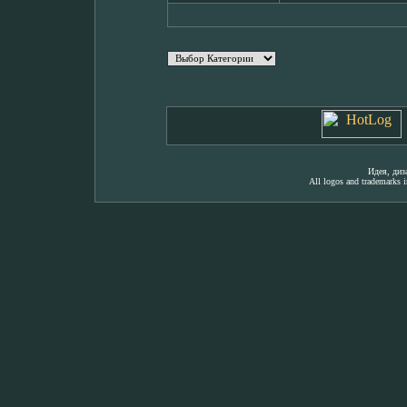
Идея, ди
All logos and trademarks in