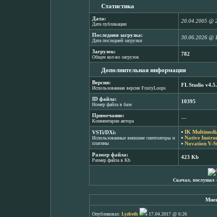
Статистика
Дата:
20.04.2005 @ 
Дата публикации
Последняя загрузка:
30.06.2026 @ 
Дата последней загрузки
Загрузок:
782
Общее кол-во загрузок
Дополнительная информация
Версия:
FL Studio v4.5
Использованная версия FruityLoops
ID файла:
10395
Номер файла в базе
Примечание:
―
Комментарии автора
▪
IK Multimedi
VSTi/DXi:
▪
Native Instr
Использованные внешние синтезаторы и
плагины
▪
Novation V-St
Размер файла:
423 Kb
Размер файла в Kb
Скачал, послушал 
Мнен
Опубликовал:
Lyzbeth
17.04.2017 @ 6:26