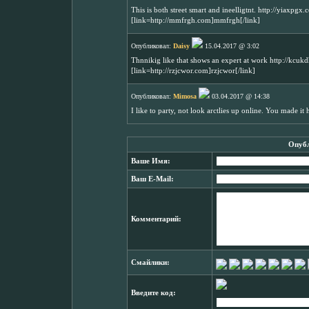
This is both street smart and ineelligtnt. http://yiaxp
[link=http://mmfrgh.com]mmfrgh[/link]
Опубликовал:
Daisy
15.04.2017 @ 3:02
Thnnikig like that shows an expert at work http://kcu
[link=http://rzjcwor.com]rzjcwor[/link]
Опубликовал:
Mimosa
03.04.2017 @ 14:38
I like to party, not look arctlies up online. You made it
Опубл
Ваше Имя:
Ваш E-Mail:
Комментарий:
Смайлики:
Введите код: