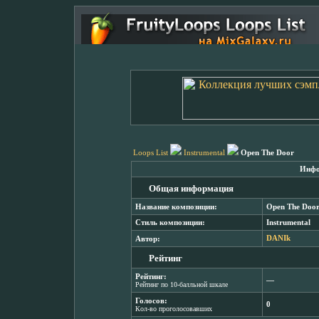
Loops List
Instrumental
Open The Door
Инфо
Общая информация
Название композиции:
Open The Doo
Стиль композиции:
Instrumental
Автор:
DANIk
Рейтинг
Рейтинг:
―
Рейтинг по 10-балльной шкале
Голосов:
0
Кол-во проголосовавших