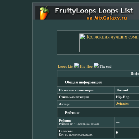
Loops List
Hip-Hop
The end
Инфо
Общая информация
Название композиции:
The end
Стиль композиции:
Hip-Hop
Автор:
Avionics
Рейтинг
Рейтинг:
―
Рейтинг по 10-балльной шкале
Голосов:
0
Кол-во проголосовавших