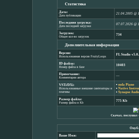
Статистика
Дата:
21.04.2005 @ 
Дата публикации
Последняя загрузка:
07.07.2026 @ 
Дата последней загрузки
Загрузок:
734
Общее кол-во загрузок
Дополнительная информация
Версия:
FL Studio v5.0
Использованная версия FruityLoops
ID файла:
10403
Номер файла в базе
Примечание:
―
Комментарии автора
▪
mda Piano
VSTi/DXi:
▪
Native Instru
Использованные внешние синтезаторы и
плагины
▪
Synapse Audio
Размер файла:
775 Kb
Размер файла в Kb
Скачал, послушал 
Опубл
Ваше Имя: