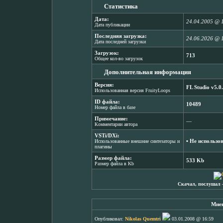
Статистика
Дата:
24.04.2005 @ 
Дата публикации
Последняя загрузка:
24.06.2026 @ 
Дата последней загрузки
Загрузок:
713
Общее кол-во загрузок
Дополнительная информация
Версия:
FL Studio v5.0
Использованная версия FruityLoops
ID файла:
10489
Номер файла в базе
Примечание:
―
Комментарии автора
VSTi/DXi:
▪ Не использо
Использованные внешние синтезаторы и
плагины
Размер файла:
533 Kb
Размер файла в Kb
Скачал, послушал 
Мнен
Опубликовал:
Nikolas Quemtri
03.01.2008 @ 16:59