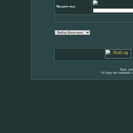
Введите код:
Идея, ди
All logos and trademarks in