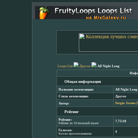
Loops List
Другое
All Night Long
Инфо
Общая информация
Название композиции:
All Night Long
Стиль композиции:
Другое
Автор:
Sergio Jernus 
Рейтинг
Рейтинг:
7.75/10
Рейтинг по 10-балльной шкале
Голосов:
4
Кол-во проголосовавших