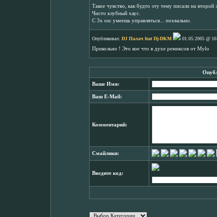
Такое чувство, как будто эту тему писали на второй 
Чисто клубный хаус.
С 3х osc умеешь управляться... похвально.
Опубликовал:
DJ Палач feat Dj-DKM
01.05.2005 @ 16
Прикольно ! Это кое что в духе ремиксов от Mylo
Опубл
Ваше Имя:
Ваш E-Mail:
Комментарий:
Смайлики:
Введите код: