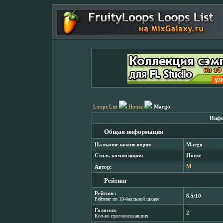
Loops List
House
Margo
Инфо
Общая информация
Название композиции:
Margo
Стиль композиции:
House
Автор:
M
Рейтинг
Рейтинг:
8.5/10
Рейтинг по 10-балльной шкале
Голосов:
2
Кол-во проголосовавших