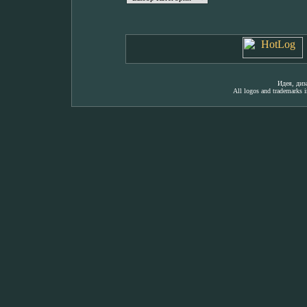
Идея, ди
All logos and trademarks in