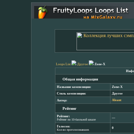
Loops List
Другое
Zone-X
Инфо
Общая информация
Название композиции:
Zone-X
Стиль композиции:
Другое
Автор:
Aleant
Рейтинг
Рейтинг:
―
Рейтинг по 10-балльной шкале
Голосов:
0
Кол-во проголосовавших