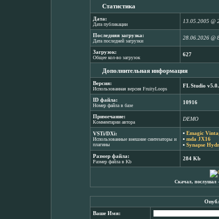
Статистика
Дата:
13.05.2005 @ 
Дата публикации
Последняя загрузка:
28.06.2026 @ 
Дата последней загрузки
Загрузок:
627
Общее кол-во загрузок
Дополнительная информация
Версия:
FL Studio v5.0
Использованная версия FruityLoops
ID файла:
10916
Номер файла в базе
Примечание:
DEMO
Комментарии автора
▪
Emagic Vinta
VSTi/DXi:
▪
mda JX16
Использованные внешние синтезаторы и
плагины
▪
Synapse Hydr
Размер файла:
284 Kb
Размер файла в Kb
Скачал, послушал 
Опубл
Ваше Имя: