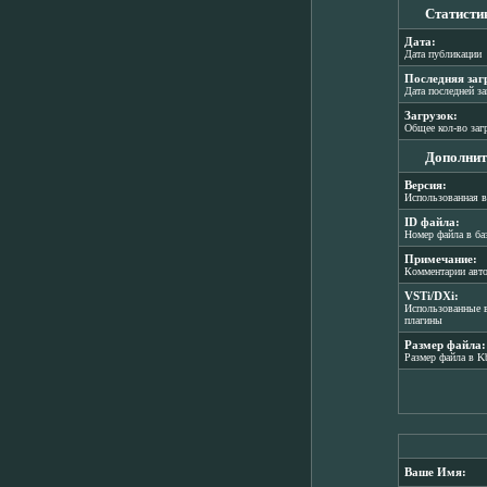
Статисти
Дата:
Дата публикации
Последняя заг
Дата последней з
Загрузок:
Общее кол-во заг
Дополнит
Версия:
Использованная в
ID файла:
Номер файла в ба
Примечание:
Комментарии авт
VSTi/DXi:
Использованные в
плагины
Размер файла:
Размер файла в K
Ваше Имя: