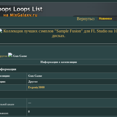
ругое
Gun Game
Информация о композиции
нформация
озиции:
Gun Game
ции:
Другое
Evgeniy3000
―
лльной шкале
0
овавших