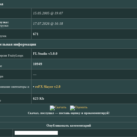
ка
15.05.2005 @ 19:07
рузка:
17.07.2026 @ 16:18
агрузки
671
рузок
ельная информация
FL Studio v5.0.0
ерсия FruityLoops
10949
зе
―
ора
▪
reFX Slayer v2.0
нешние синтезаторы и
623 Kb
b
Скачал, послушал ― поставь оценку и прокомментируй!
Опубликовать комментарий