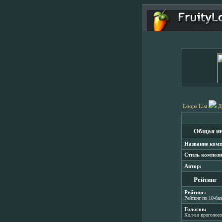
Loops List
Д
Общая и
Название комп
Стиль компози
Автор:
Рейтинг
Рейтинг:
Рейтинг по 10-ба
Голосов:
Кол-во проголос