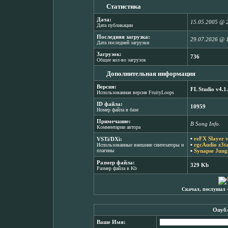
Статистика
Дата:
15.05.2005 @ 
Дата публикации
Последняя загрузка:
29.07.2026 @ 
Дата последней загрузки
Загрузок:
736
Общее кол-во загрузок
Дополнительная информация
Версия:
FL Studio v4.1
Использованная версия FruityLoops
ID файла:
10959
Номер файла в базе
Примечание:
В Song Info.
Комментарии автора
▪
reFX Slayer 
VSTi/DXi:
▪
rgcAudio z3t
Использованные внешние синтезаторы и
плагины
▪
Synapse Jungl
Размер файла:
329 Kb
Размер файла в Kb
Скачал, послушал 
Опубл
Ваше Имя: