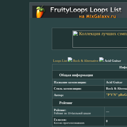
Loops List
Rock & Alternative
Acid Guitar
Инфо
Общая информация
Название композиции:
Acid Guitar
Стиль композиции:
Rock & Alterna
Автор:
"P'V'N" pRoG
Рейтинг
Рейтинг:
―
Рейтинг по 10-балльной шкале
Голосов:
0
Кол-во проголосовавших