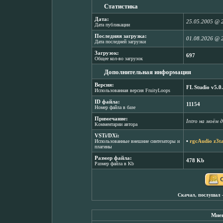
Статистика
Дата:
25.05.2005 @ 
Дата публикации
Последняя загрузка:
01.08.2026 @ 
Дата последней загрузки
Загрузок:
697
Общее кол-во загрузок
Дополнительная информация
Версия:
FL Studio v5.0
Использованная версия FruityLoops
ID файла:
11154
Номер файла в базе
Примечание:
Intro на моём д
Комментарии автора
VSTi/DXi:
▪
rgcAudio z3t
Использованные внешние синтезаторы и
плагины
Размер файла:
478 Kb
Размер файла в Kb
Скачал, послушал 
Мнен