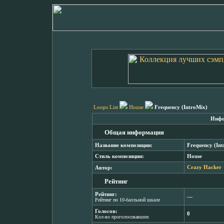
Loops List
House
Frequency (IntroMix)
Инфо
Общая информация
Название композиции:
Frequency (In
Стиль композиции:
House
Автор:
Crazy Hacker
Рейтинг
Рейтинг:
―
Рейтинг по 10-балльной шкале
Голосов:
0
Кол-во проголосовавших