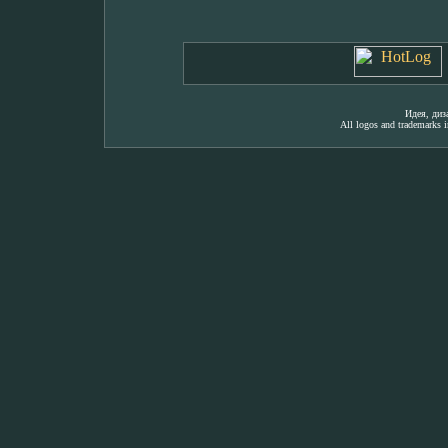
Идея, ди
All logos and trademarks in