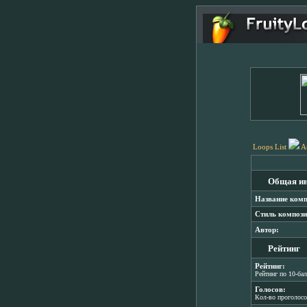
Loops List
A
Общая и
Название комп
Стиль компози
Автор:
Рейтинг
Рейтинг:
Рейтинг по 10-ба
Голосов:
Кол-во проголос