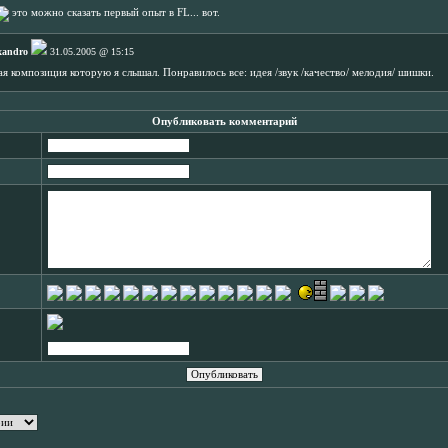
это можно сказать первый опыт в FL... вот.
xandro
31.05.2005 @ 15:15
ая композиция которую я слышал. Понравилось все: идея /звук /качество/ мелодия/ шишки.
Опубликовать комментарий