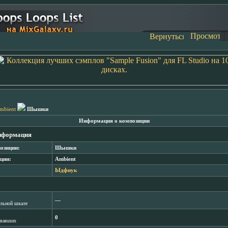
mbient
Шышки
Информация о композиции
нформация
озиции:
Шышки
ции:
Ambient
Ыдфнук
―
лльной шкале
0
овавших