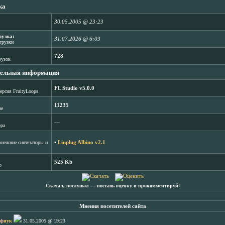
ка
30.05.2005 @ 23:23
рузка:
31.07.2026 @ 6:03
агрузки
728
рузок
ельная информация
FL Studio v5.0.0
ерсия FruityLoops
11235
зе
―
ора
▪
Linplug Albino v2.1
нешние синтезаторы и
525 Kb
b
Скачал, послушал ― поставь оценку и прокомментируй!
Мнения посетителей сайта
фнук
31.05.2005 @ 19:23