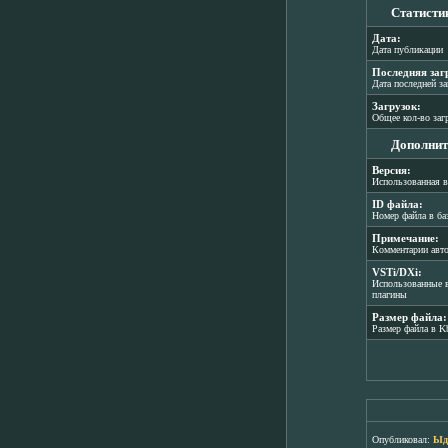
Статисти
Дата:
Дата публикации
Последняя заг
Дата последней з
Загрузок:
Общее кол-во заг
Дополнит
Версия:
Использованная в
ID файла:
Номер файла в ба
Примечание:
Комментарии авт
VSTi/DXi:
Использованные в
плагины
Размер файла:
Размер файла в K
Опубликовал:
Ыд