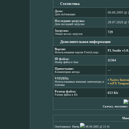
Статистика
Дата:
06.06.2005 @ 
Дата публикации
Последняя загрузка:
28.07.2026 @ 
Дата последней загрузки
Загрузок:
729
Общее кол-во загрузок
Дополнительная информация
Версия:
FL Studio v5.0
Использованная версия FruityLoops
ID файла:
11364
Номер файла в базе
Примечание:
―
Комментарии автора
VSTi/DXi:
▪
Native Instru
Использованные внешние синтезаторы и
▪
reFX Vanguar
плагины
Размер файла:
653 Kb
Размер файла в Kb
Скачал, послушал 
Мнен
Опубликовал:
Гость
08.06.2005 @ 21:41