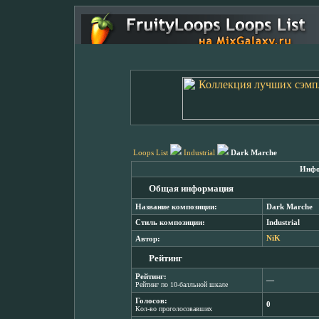
Loops List
Industrial
Dark Marche
Инфо
Общая информация
Название композиции:
Dark Marche
Стиль композиции:
Industrial
Автор:
NiK
Рейтинг
Рейтинг:
―
Рейтинг по 10-балльной шкале
Голосов:
0
Кол-во проголосовавших