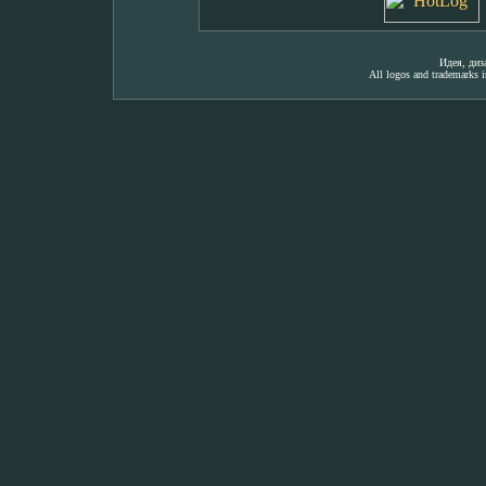
Идея, ди
All logos and trademarks in