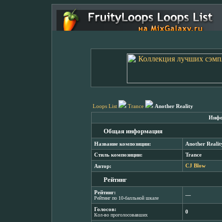
Loops List
Trance
Another Reality
Инфо
Общая информация
Название композиции:
Another Realit
Стиль композиции:
Trance
Автор:
CJ Blow
Рейтинг
Рейтинг:
―
Рейтинг по 10-балльной шкале
Голосов:
0
Кол-во проголосовавших