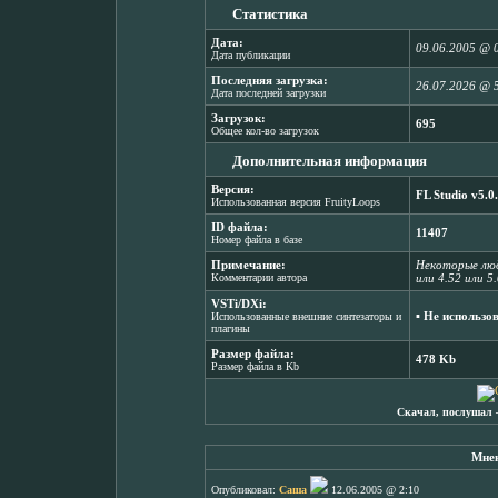
Статистика
Дата:
09.06.2005 @ 
Дата публикации
Последняя загрузка:
26.07.2026 @ 
Дата последней загрузки
Загрузок:
695
Общее кол-во загрузок
Дополнительная информация
Версия:
FL Studio v5.0
Использованная версия FruityLoops
ID файла:
11407
Номер файла в базе
Примечание:
Некоторые люд
Комментарии автора
или 4.52 или 
VSTi/DXi:
▪ Не использо
Использованные внешние синтезаторы и
плагины
Размер файла:
478 Kb
Размер файла в Kb
Скачал, послушал 
Мнен
Опубликовал:
Саша
12.06.2005 @ 2:10