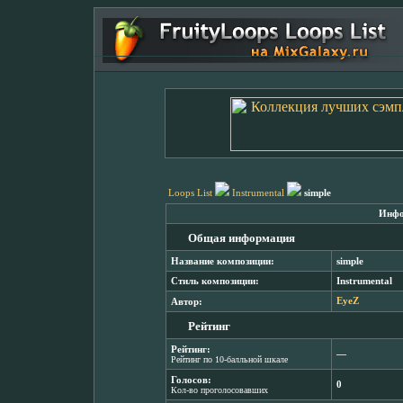
Loops List
Instrumental
simple
Инфо
Общая информация
Название композиции:
simple
Стиль композиции:
Instrumental
Автор:
EyeZ
Рейтинг
Рейтинг:
―
Рейтинг по 10-балльной шкале
Голосов:
0
Кол-во проголосовавших