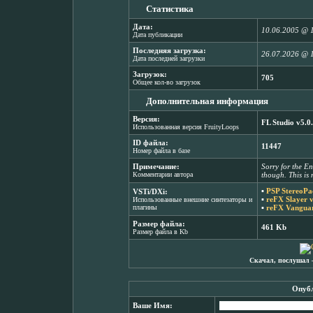
Статистика
Дата:
10.06.2005 @ 
Дата публикации
Последняя загрузка:
26.07.2026 @ 
Дата последней загрузки
Загрузок:
705
Общее кол-во загрузок
Дополнительная информация
Версия:
FL Studio v5.0
Использованная версия FruityLoops
ID файла:
11447
Номер файла в базе
Примечание:
Sorry for the En
Комментарии автора
though. This is m
▪
PSP StereoPa
VSTi/DXi:
▪
reFX Slayer 
Использованные внешние синтезаторы и
плагины
▪
reFX Vanguar
Размер файла:
461 Kb
Размер файла в Kb
Скачал, послушал 
Опубл
Ваше Имя: