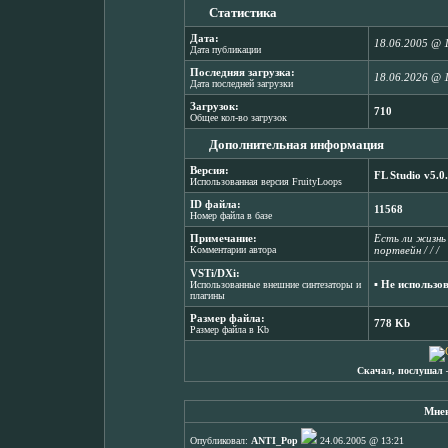
Статистика
Дата:
18.06.2005 @ 
Дата публикации
Последняя загрузка:
18.06.2026 @ 
Дата последней загрузки
Загрузок:
710
Общее кол-во загрузок
Дополнительная информация
Версия:
FL Studio v5.0
Использованная версия FruityLoops
ID файла:
11568
Номер файла в базе
Примечание:
Есть ли жизнь 
Комментарии автора
портвейн / / /
VSTi/DXi:
▪ Не использо
Использованные внешние синтезаторы и
плагины
Размер файла:
778 Kb
Размер файла в Kb
Скачал, послушал 
Мнен
Опубликовал:
ANTI_Pop
24.06.2005 @ 13:21