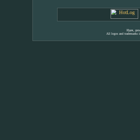
Идея, ди
All logos and trademarks in