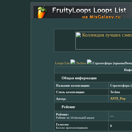
Loops List
Techno
Стратосфера (крышаDestabi
Инфо
Общая информация
Название композиции:
Стратосфера (к
Стиль композиции:
Techno
Автор:
ANTI_Pop
Рейтинг
Рейтинг:
―
Рейтинг по 10-балльной шкале
Голосов:
0
Кол-во проголосовавших