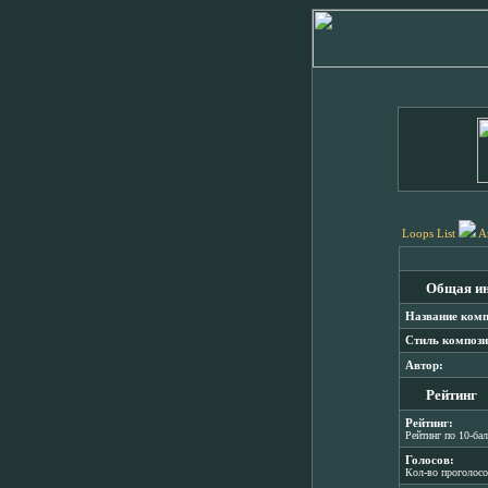
Loops List
A
Общая и
Название комп
Стиль компози
Автор:
Рейтинг
Рейтинг:
Рейтинг по 10-ба
Голосов:
Кол-во проголос