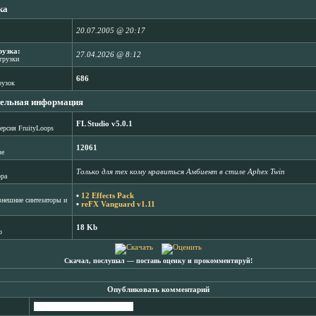
ка
20.07.2005 @ 20:17
рузка:
27.04.2026 @ 8:12
агрузки
686
рузок
ельная информация
FL Studio v5.0.1
ерсия FruityLoops
12061
зе
Только для тех кому нравиться Амбиент в стиле Aphex Twin
ора
▪
12 Effects Pack
нешние синтезаторы и
▪
reFX Vanguard v1.11
18 Kb
b
Скачал, послушал ― поставь оценку и прокомментируй!
Опубликовать комментарий