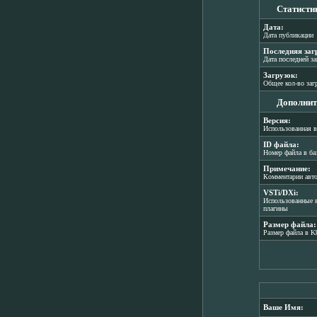
Статисти
Дата:
Дата публикации
Последняя заг
Дата последней з
Загрузок:
Общее кол-во заг
Дополнит
Версия:
Использованная в
ID файла:
Номер файла в ба
Примечание:
Комментарии авт
VSTi/DXi:
Использованные в
плагины
Размер файла:
Размер файла в K
Ваше Имя: