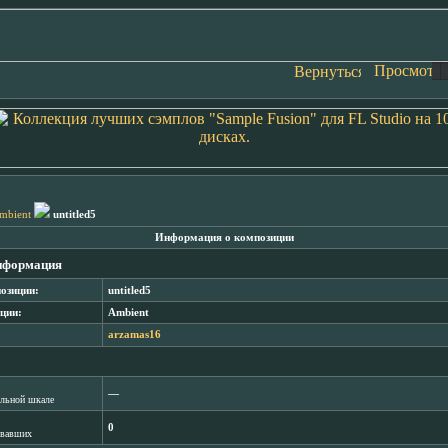
mbient
untitled5
Информация о композиции
нформация
озиции:
untitled5
ции:
Ambient
arzamas16
―
лльной шкале
0
овавших