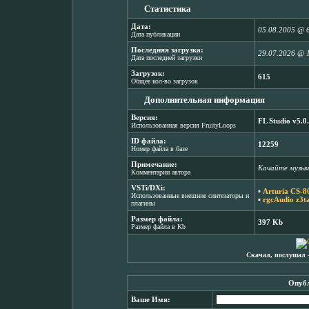
Статистика
Дата:
05.08.2005 @ 
Дата публикации
Последняя загрузка:
29.07.2026 @ 
Дата последней загрузки
Загрузок:
615
Общее кол-во загрузок
Дополнительная информация
Версия:
FL Studio v5.0
Использованная версия FruityLoops
ID файла:
12259
Номер файла в базе
Примечание:
Качайте музычк
Комментарии автора
VSTi/DXi:
▪
Arturia CS-8
Использованные внешние синтезаторы и
▪
rgcAudio z3t
плагины
Размер файла:
397 Kb
Размер файла в Kb
Скачал, послушал 
Опубл
Ваше Имя: