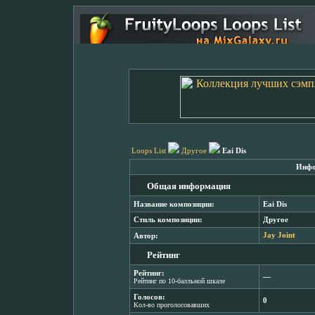
Loops List
Другое
Eai Dis
Инфо
Общая информация
Название композиции:
Eai Dis
Стиль композиции:
Другое
Автор:
Jay Joint
Рейтинг
Рейтинг:
―
Рейтинг по 10-балльной шкале
Голосов:
0
Кол-во проголосовавших