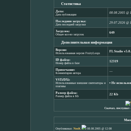
Статистика
Дата:
08.08.2005 @ 
Дата публикации
Последняя загрузка:
29.07.2026 @ 
Дата последней загрузки
Загрузок:
649
Общее кол-во загрузок
Дополнительная информация
Версия:
FL Studio v5.0
Использованная версия FruityLoops
ID файла:
12319
Номер файла в базе
Примечание:
―
Комментарии автора
VSTi/DXi:
▪ Не использо
Использованные внешние синтезаторы и
плагины
Размер файла:
22 Kb
Размер файла в Kb
Скачал, послушал 
Мнен
Опубликовал:
NooK
08.08.2005 @ 12:08