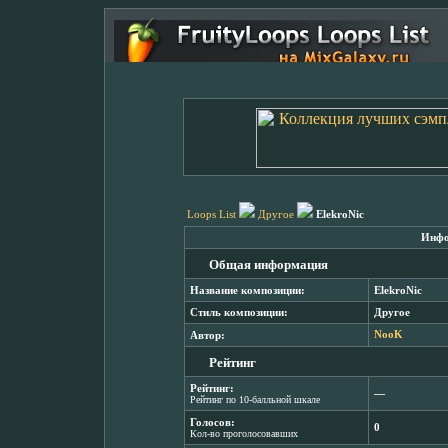
Loops List
Другое
ElekroNic
Инфо
Общая информация
Название композиции:
ElekroNic
Стиль композиции:
Другое
Автор:
NooK
Рейтинг
Рейтинг:
―
Рейтинг по 10-балльной шкале
Голосов:
0
Кол-во проголосовавших