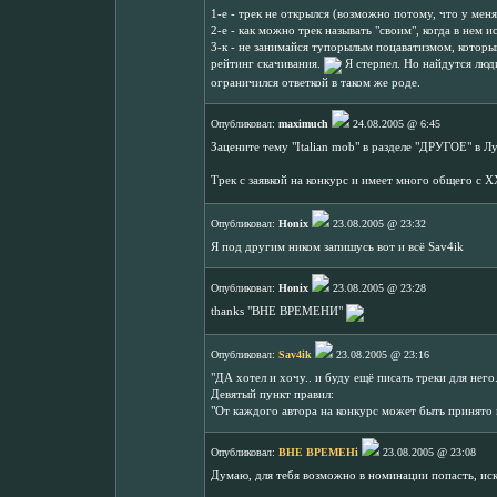
1-е - трек не открылся (возможно потому, что у меня
2-е - как можно трек называть "своим", когда в нем 
3-к - не занимайся тупорылым поцаватизмом, которы
рейтинг скачивания.
Я стерпел. Но найдутся люди
ограничился ответкой в таком же роде.
Опубликовал:
maximuch
24.08.2005 @ 6:45
Зацените тему "Іtalian mob" в разделе "ДРУГОЕ" в Лу
Трек с заявкой на конкурс и имеет много общего с 
Опубликовал:
Honix
23.08.2005 @ 23:32
Я под другим ником запишусь вот и всё Sav4ik
Опубликовал:
Honix
23.08.2005 @ 23:28
thanks "ВНЕ ВРЕМЕНИ"
Опубликовал:
Sav4ik
23.08.2005 @ 23:16
"ДА хотел и хочу.. и буду ещё писать треки для него.
Девятый пункт правил:
"От каждого автора на конкурс может быть принято 
Опубликовал:
BHE BPEMEHi
23.08.2005 @ 23:08
Думаю, для тебя возможно в номинации попасть, и