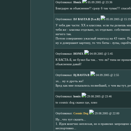
Опубликовал:
Honix
05.09.2005 @ 23:36
Благдарю за обьяснение!! сразу б так чувак!!! спасиб
Опубликовал:
DJ BASTA B [S.o.B]
05.09.2005 @ 15:19
У тебя две части: ХХ и классика. если ты делаешь м
тебя же - класика отдельно, хх отдельно. собственно 
ничего так.
Потом совершенно ужасный переход на 43 такте. Пос
ну и довершают картину, то что биты - лупы, скрей
Опубликовал:
HONIX
04.09.2005 @ 5:45
К БАСТА-Б, не бузил бы так... что ли? типа не пришл
обьяснения давай!
Опубликовал:
Dj BASTA B
04.09.2005 @ 2:55
эх... ну и дрочь же!
Бред как мне показалось полнейший, о чем вы тут, р
Опубликовал:
honix
29.08.2005 @ 23:46
to cosmic dog скажи где, плиз
Опубликовал:
Cosmic Dog
29.08.2005 @ 22:00
Ну...что тут сказать...
1. Идея конечно неплохая, но в правилах запрещено
неспортивно...