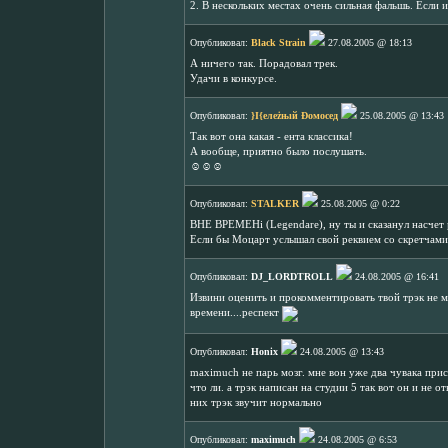
2. В нескольких местах очень сильная фальшь. Если 
Опубликовал:
Black Strain
27.08.2005 @ 18:13
А ничего так. Порадовал трек.
Удачи в конкурсе.
Опубликовал:
}I{елеżњıй Đомосед
25.08.2005 @ 13:43
Так вот она какая - ента классика!
А вообще, приятно было послушать.
☺☺☺
Опубликовал:
STALKER
25.08.2005 @ 0:22
BHE BPEMEHi (Legendare), ну ты и сказанул насчет р
Если бы Моцарт услышал свой реквием со скретчами,
Опубликовал:
DJ_LORDTROLL
24.08.2005 @ 16:41
Извини оценить и прокомментировать твой трэк не мо
времени....респект
Опубликовал:
Honix
24.08.2005 @ 13:43
maximuch не парь мозг. мне вон уже два чувака прис
что ли. а трэк написан на студии 5 так вот он и не от
них трэк звучит нормально
Опубликовал:
maximuch
24.08.2005 @ 6:53