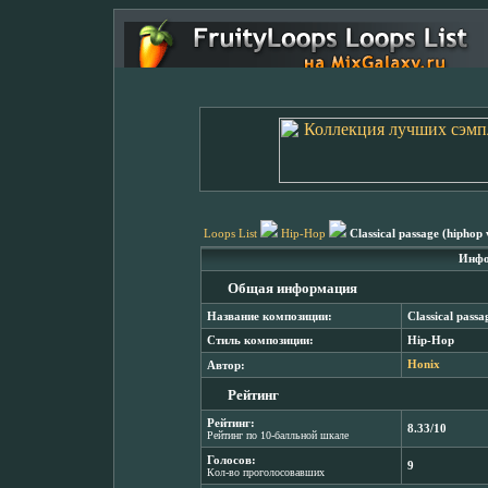
Loops List
Hip-Hop
Classical passage (hiphop 
Инфо
Общая информация
Название композиции:
Classical passa
Стиль композиции:
Hip-Hop
Автор:
Honix
Рейтинг
Рейтинг:
8.33/10
Рейтинг по 10-балльной шкале
Голосов:
9
Кол-во проголосовавших