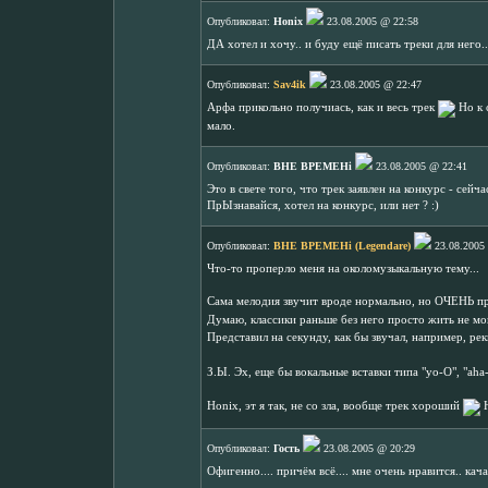
Опубликовал:
Honix
23.08.2005 @ 22:58
ДА хотел и хочу.. и буду ещё писать треки для него..
Опубликовал:
Sav4ik
23.08.2005 @ 22:47
Арфа прикольно получиась, как и весь трек
Но к 
мало.
Опубликовал:
BHE BPEMEHi
23.08.2005 @ 22:41
Это в свете того, что трек заявлен на конкурс - сейч
ПрЫзнавайся, хотел на конкурс, или нет ? :)
Опубликовал:
BHE BPEMEHi (Legendare)
23.08.2005
Что-то проперло меня на околомузыкальную тему...
Сама мелодия звучит вроде нормально, но ОЧЕНЬ п
Думаю, классики раньше без него просто жить не мо
Представил на секунду, как бы звучал, например, ре
З.Ы. Эх, еще бы вокальные вставки типа "yo-O", "aha
Honix, эт я так, не со зла, вообще трек хороший
Н
Опубликовал:
Гость
23.08.2005 @ 20:29
Офигенно.... причём всё.... мне очень нравится.. ка