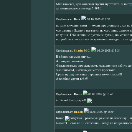
Мне кажется, для классики звучит пустовато, и инстр
запоминающихся мелодий. 6/10
Опубликовал:
Dark
08.10.2005 @ 2:35
по мне звучания сами --- очень простенькие , как н
чем закинул Ладно я изгалялся из чего нить одного 
получил. Тебя лично не ругаю не думай, но можно и
попробовал, но тут как со временем выпадет. Если
Опубликовал:
Skache M.C.
16.09.2005 @ 5:34
В общем задумка ничё...
А теперь о композе:
Фальш реально проскакивает, мелодия уже избита до н
закончилась), и очень уж мотив простой!
Сразу прошу не злись , критика тоже нужна!!!
А вообще удачи тебе!!!
Опубликовал:
Honix
06.09.2005 @ 18:43
to Blood Благодарю!!
Опубликовал:
BLooD
06.09.2005 @ 18:04
Класс
замутил... реальный ремикс на классику... 
бывает)... ставлю 10 спокойно... кому не понравиться