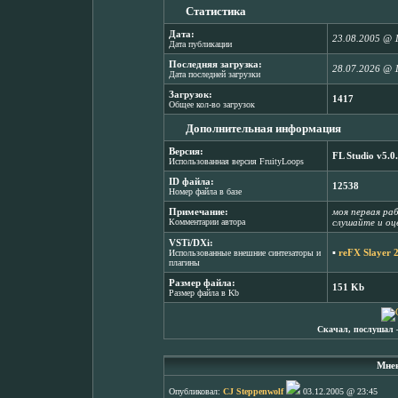
Статистика
Дата:
23.08.2005 @ 
Дата публикации
Последняя загрузка:
28.07.2026 @ 
Дата последней загрузки
Загрузок:
1417
Общее кол-во загрузок
Дополнительная информация
Версия:
FL Studio v5.0
Использованная версия FruityLoops
ID файла:
12538
Номер файла в базе
Примечание:
моя первая раб
Комментарии автора
слушайте и оце
VSTi/DXi:
▪
reFX Slayer 2
Использованные внешние синтезаторы и
плагины
Размер файла:
151 Kb
Размер файла в Kb
Скачал, послушал 
Мнен
Опубликовал:
CJ Steppenwolf
03.12.2005 @ 23:45