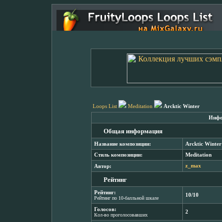
Loops List
Meditation
Arcktic Winter
Инфо
Общая информация
Название композиции:
Arcktic Winter
Стиль композиции:
Meditation
Автор:
z_max
Рейтинг
Рейтинг:
10/10
Рейтинг по 10-балльной шкале
Голосов:
2
Кол-во проголосовавших