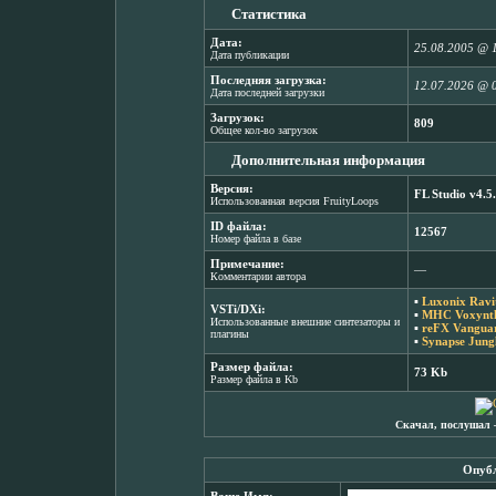
Статистика
Дата:
25.08.2005 @ 
Дата публикации
Последняя загрузка:
12.07.2026 @ 
Дата последней загрузки
Загрузок:
809
Общее кол-во загрузок
Дополнительная информация
Версия:
FL Studio v4.5
Использованная версия FruityLoops
ID файла:
12567
Номер файла в базе
Примечание:
―
Комментарии автора
▪
Luxonix Ravi
VSTi/DXi:
▪
MHC Voxynth
Использованные внешние синтезаторы и
▪
reFX Vanguar
плагины
▪
Synapse Jungl
Размер файла:
73 Kb
Размер файла в Kb
Скачал, послушал 
Опубл