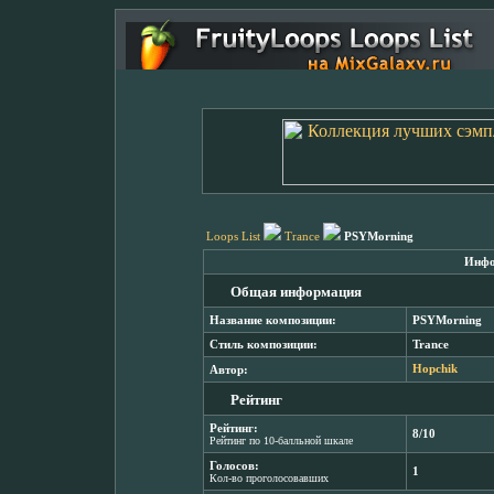
Loops List
Trance
PSYMorning
Инфо
Общая информация
Название композиции:
PSYMorning
Стиль композиции:
Trance
Автор:
Hopchik
Рейтинг
Рейтинг:
8/10
Рейтинг по 10-балльной шкале
Голосов:
1
Кол-во проголосовавших