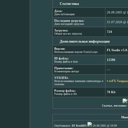
Статистика
Дата:
26.08.2005 @ 
Дата публикации
Последняя загрузка:
31.07.2026 @ 
Дата последней загрузки
Загрузок:
724
Общее кол-во загрузок
Дополнительная информация
Версия:
FL Studio v5.0
Использованная версия FruityLoops
ID файла:
12586
Номер файла в базе
Примечание:
―
Комментарии автора
VSTi/DXi:
▪
reFX Vanguar
Использованные внешние синтезаторы и
плагины
Размер файла:
70 Kb
Размер файла в Kb
Скачал, послушал 
Мнен
Опубликовал:
DJ KostiliO
26.08.2005 @ 19:09