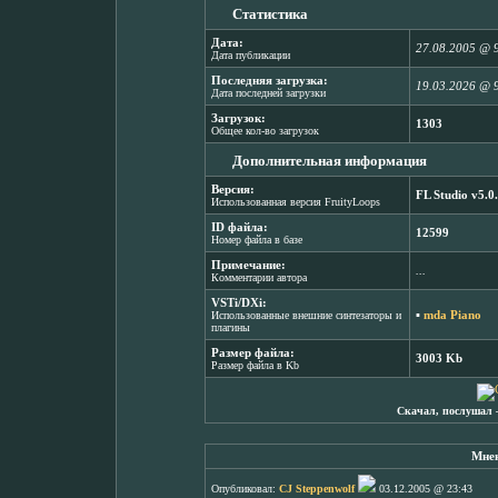
Статистика
Дата:
27.08.2005 @ 
Дата публикации
Последняя загрузка:
19.03.2026 @ 
Дата последней загрузки
Загрузок:
1303
Общее кол-во загрузок
Дополнительная информация
Версия:
FL Studio v5.0
Использованная версия FruityLoops
ID файла:
12599
Номер файла в базе
Примечание:
...
Комментарии автора
VSTi/DXi:
▪
mda Piano
Использованные внешние синтезаторы и
плагины
Размер файла:
3003 Kb
Размер файла в Kb
Скачал, послушал 
Мнен
Опубликовал:
CJ Steppenwolf
03.12.2005 @ 23:43