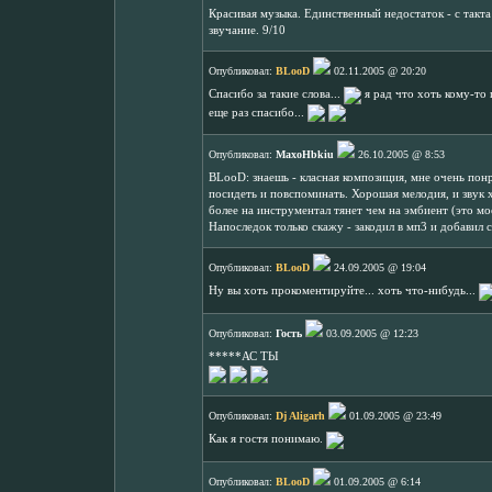
Красивая музыка. Единственный недостаток - с такт
звучание. 9/10
Опубликовал:
BLooD
02.11.2005 @ 20:20
Спасибо за такие слова...
я рад что хоть кому-то 
еще раз спасибо...
Опубликовал:
MaxoHbkiu
26.10.2005 @ 8:53
BLooD: знаешь - класная композиция, мне очень понр
посидеть и повспоминать. Хорошая мелодия, и звук
более на инструментал тянет чем на эмбиент (это мо
Напоследок только скажу - закодил в мп3 и добавил с
Опубликовал:
BLooD
24.09.2005 @ 19:04
Ну вы хоть прокоментируйте... хоть что-нибудь...
Опубликовал:
Гость
03.09.2005 @ 12:23
*****АС ТЫ
Опубликовал:
Dj Aligarh
01.09.2005 @ 23:49
Как я гостя понимаю.
Опубликовал:
BLooD
01.09.2005 @ 6:14