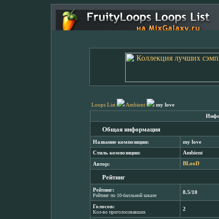
Loops List
Ambient
my love
Инфо
Общая информация
Название композиции:
my love
Стиль композиции:
Ambient
Автор:
BLooD
Рейтинг
Рейтинг:
8.5/10
Рейтинг по 10-балльной шкале
Голосов:
2
Кол-во проголосовавших