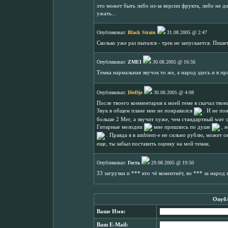
это может быть либо из-за версии фрукта, либо не до
ужать...
Опубликовал:
Black Strain
31.08.2005 @ 2:47
Сколько уже раз пытался - трек не запускается. Пише
Опубликовал:
ZMEI
30.08.2005 @ 16:56
Темка нармальная звучок то же, а народ здесь и в 
Опубликовал:
DieDjo
30.08.2005 @ 4:08
После твоего комментария к моей теме я скачал твою
Звук в общем плане мне не понравился
. И не пон
больше 2 Мег, а звучит хуже, чем стандартный wav с
Гитарные мелодии
мне пришлись по душе
, н
. Правда я в ambient-е не сильно рублю, может 
еще, ты забыл поставить оценку на мой темак.
Опубликовал:
Гость
29.08.2005 @ 19:50
33 загрузки и *** кто чё коментнёт, во *** за наро
Опубл
Ваше Имя:
Ваш E-Mail: