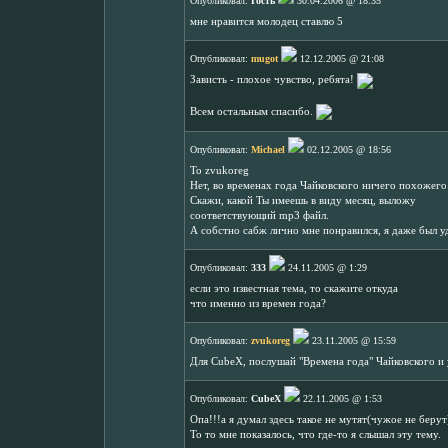
Опубликовал:
Гость
30.04.2006 @ 18:35
мне нравится молодец ставлю 5
Опубликовал:
mugot
12.12.2005 @ 21:08
Зависть - плохое чувство, ребята!
Всем остальным спасибо.
Опубликовал:
Michael
02.12.2005 @ 18:56
To zvukoreg
Нет, во временах года Чайковского ничего похожего 
Скажи, какой Ты имеешь в виду месяц, выложу
соответствующий mp3 файл.
А собстно сабж лично мне понравился, я даже был у
Опубликовал:
333
24.11.2005 @ 1:29
если это известная тема, то скажите откуда
что именно из времен года?
Опубликовал:
zvukoreg
23.11.2005 @ 15:59
Для CubeX, послушай "Времена года" Чайковского и 
Опубликовал:
CubeX
22.11.2005 @ 1:53
Опа!!!а я думал здесь такое не мутят(чужое не берут
То то мне показалось, что где-то я слышал эту тему.