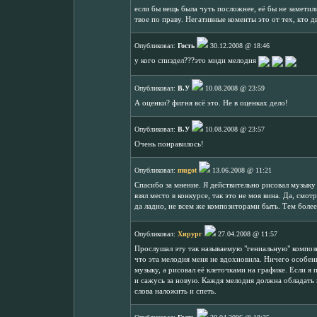
если бы вещь была чуть посложнее, её бы не заметили
твое по праву. Негативные коменты это от тех, кто д
Опубликовал:
Гость
30.12.2008 @ 18:46
у кого спиздел???это миди мелодия
Опубликовал:
В.У
10.08.2008 @ 23:59
А оценки? фигня всё это. Не в оценках дело!
Опубликовал:
В.У
10.08.2008 @ 23:57
Очень понравилось!
Опубликовал:
mugot
13.06.2008 @ 11:21
Спасибо за мнение. Я действительно рисовал музыку 
взял место в конкурсе, так это не моя вина. Да, смотр
да ладно, не всем же композиторами быть. Тем боле
Опубликовал:
Хирург
27.04.2008 @ 11:57
Прослушал эту так называемую "гениальную" компози
что эта мелодия меня не вдохновила. Ничего особенн
музыку, а рисовал её клеточками на графике. Если я
и сажусь за новую. Каждя мелодия должна обладать
слова наложить и спеть.