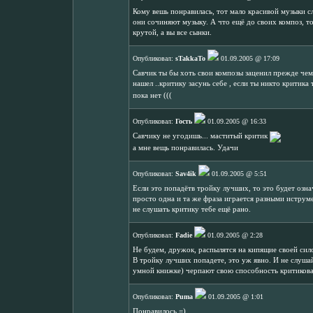
Кому вешь понравилась, тот мало красивой музыки сл
они сочиняют музыку. А что ещё до своих композ, то
крутой, а вы все сынки.
Опубликовал:
sTakkaTo
01.09.2005 @ 17:09
Савчик ты бы хоть свои композы заценил прежде чем *
нашел ..критику засунь себе , если ты никто критика
пока нет (((
Опубликовал:
Гость
01.09.2005 @ 16:33
Савчику не угодишь... маститый критик
а мне вещь понравилась. Удачи
Опубликовал:
Sav4ik
01.09.2005 @ 5:51
Если это попадётв тройку лучших, то это будет означ
просто одна и та же фраза играется разными иструме
не слушать критику тебе ещё рано.
Опубликовал:
Fadie
01.09.2005 @ 2:28
Не будем, дружок, распылятся на кипящие своей си
В тройку лучших попадете, это уж явно. И не слуша
умной книжке) черпают свою способность критиковат
Опубликовал:
Puma
01.09.2005 @ 1:01
Понравилось =)