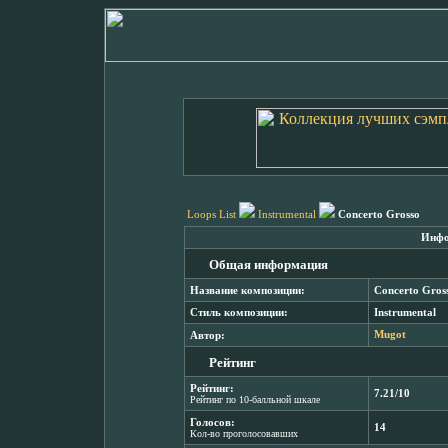
Loops List
Instrumental
Concerto Grosso
Инфо
Общая информация
Название композиции:
Concerto Gros
Стиль композиции:
Instrumental
Автор:
Mugot
Рейтинг
Рейтинг:
7.21/10
Рейтинг по 10-балльной шкале
Голосов:
14
Кол-во проголосовавших