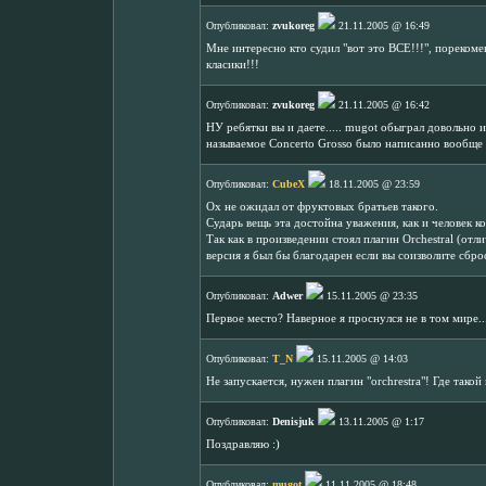
Опубликовал:
zvukoreg
21.11.2005 @ 16:49
Мне интересно кто судил "вот это ВСЕ!!!", пореком
класики!!!
Опубликовал:
zvukoreg
21.11.2005 @ 16:42
НУ ребятки вы и даете..... mugot обыграл довольно и
называемое Concerto Grosso было написанно вообще не
Опубликовал:
CubeX
18.11.2005 @ 23:59
Ох не ожидал от фруктовых братьев такого.
Сударь вещь эта достойна уважения, как и человек к
Так как в произведении стоял плагин Orchestral (отл
версия я был бы благодарен если вы соизволите сбро
Опубликовал:
Adwer
15.11.2005 @ 23:35
Первое место? Наверное я проснулся не в том мире..
Опубликовал:
T_N
15.11.2005 @ 14:03
Не запускается, нужен плагин "orchrestra"! Где такой
Опубликовал:
Denisjuk
13.11.2005 @ 1:17
Поздравляю :)
Опубликовал:
mugot
11.11.2005 @ 18:48