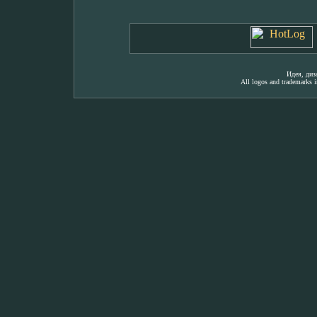
Идея, ди
All logos and trademarks in