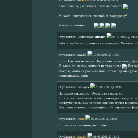
Блин, Савчик, расслабься, с кем не бывает!
Михаил - интеллегент, спасибо за поддержку!
А всем остальным........
Опубликовал:
Пьянников Михаил
04.11.2005 @ 21:3
Ребята, вы бы не торопились с выводами. Человек по
Опубликовал:
Sav4ik
17.09.2005 @ 17:56
Сори. Сначала не въехал. Беру свои слова назад. Де
Я, даже, по-моему, коммент не туда писал
Первый
смотрю, коммент уже есть мой, читаю: глухие судьи,
понравислось, сори.
Опубликовал:
Denisjuk
10.09.2005 @ 20:16
Напрасно так жестко. Очень даже неплохо.
Кстати, многие классические произведения крутятс
инструментальному сопровождению звучат внушаю
Все очень слажено и гармонично. И главное нет фал
Опубликовал:
Duke
02.09.2005 @ 18:38
Соглашусь с савчиком, ни о чём.
Опубликовал:
Sav4ik
01.09.2005 @ 18:42