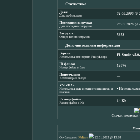
Статистика
Дата:
31.08.2005 @ 
Дата публикации
Последняя загрузка:
28.07.2026 @ 
Дата последней загрузки
Загрузок:
5653
Общее кол-во загрузок
Дополнительная информация
Версия:
FL Studio v5.0
Использованная версия FruityLoops
ID файла:
12676
Номер файла в базе
Примечание:
―
Комментарии автора
VSTi/DXi:
▪ Не использо
Использованные внешние синтезаторы и
плагины
Размер файла:
14 Kb
Размер файла в Kb
Скачал, послушал 
Мнен
Опубликовал:
Neftarr
22.01.2013 @ 13:38