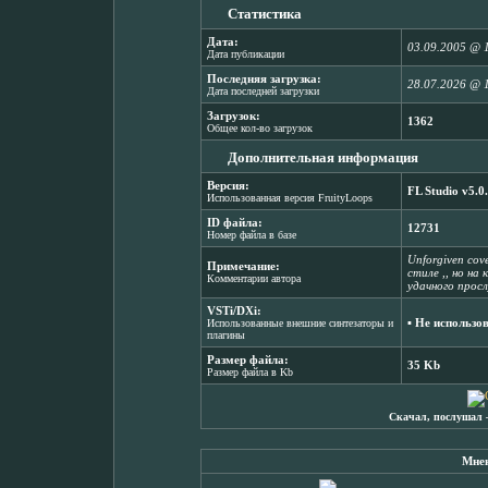
Статистика
Дата:
03.09.2005 @ 
Дата публикации
Последняя загрузка:
28.07.2026 @ 
Дата последней загрузки
Загрузок:
1362
Общее кол-во загрузок
Дополнительная информация
Версия:
FL Studio v5.0
Использованная версия FruityLoops
ID файла:
12731
Номер файла в базе
Unforgiven cov
Примечание:
стиле ,, но на 
Комментарии автора
удачного прос
VSTi/DXi:
▪ Не использо
Использованные внешние синтезаторы и
плагины
Размер файла:
35 Kb
Размер файла в Kb
Скачал, послушал 
Мнен