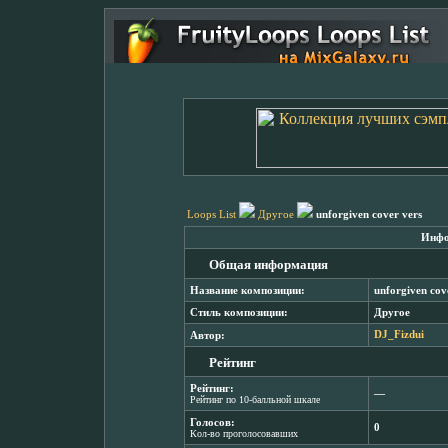
Loops List
Другое
unforgiven cover vers
Инфо
Общая информация
Название композиции:
unforgiven cov
Стиль композиции:
Другое
Автор:
DJ_Fizdui
Рейтинг
Рейтинг:
―
Рейтинг по 10-балльной шкале
Голосов:
0
Кол-во проголосовавших