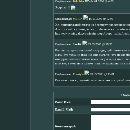
Опубликовал:
Beholder
04.01.2006 @ 4:09
Здарова!!!
Опубликовал:
MER!N
16.11.2005 @ 12:09
Хе, оригинальный взгляд на бессмертную композици
А вот из той же темы, может, тебе покажется забавн
http://www.mixgalaxy.ru/fruityloops/loops_list/pafile
Опубликовал:
Sav4ik
03.09.2005 @ 18:35
Респект до двадцать пятой секунды, действительно 
жаль, что тема не твоя, но ещё жаль то, что после м
концерта, какие-то левые темы, ни рыба, ни мясо, ч
вначале, а тема ни в одном глазу не вариации на эту
Опубликовал:
Freestyle
03.09.2005 @ 15:01
Реальная темка , слушай , если не в лом послушай м
Опубл
Ваше Имя:
Ваш E-Mail:
Комментарий: