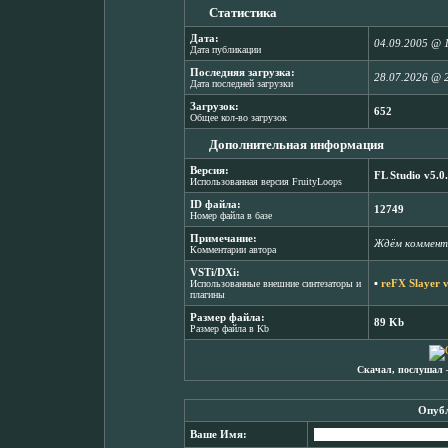
Статистика
Дата:
04.09.2005 @ 
Дата публикации
Последняя загрузка:
28.07.2026 @ 
Дата последней загрузки
Загрузок:
652
Общее кол-во загрузок
Дополнительная информация
Версия:
FL Studio v5.0
Использованная версия FruityLoops
ID файла:
12749
Номер файла в базе
Примечание:
Ждём коммент
Комментарии автора
VSTi/DXi:
▪
reFX Slayer v
Использованные внешние синтезаторы и
плагины
Размер файла:
89 Kb
Размер файла в Kb
Скачал, послушал 
Опубл
Ваше Имя: