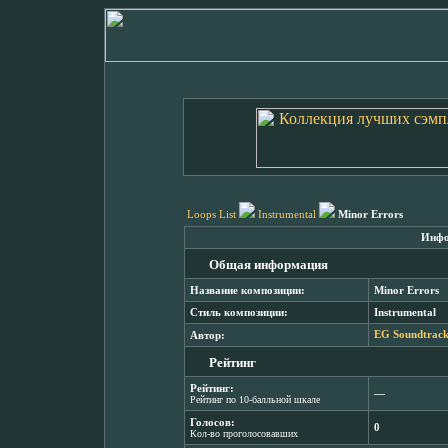
Loops List
Instrumental
Minor Errors
Инфо
Общая информация
Название композиции:
Minor Errors
Стиль композиции:
Instrumental
Автор:
EG Soundtracks
Рейтинг
Рейтинг:
―
Рейтинг по 10-балльной шкале
Голосов:
0
Кол-во проголосовавших