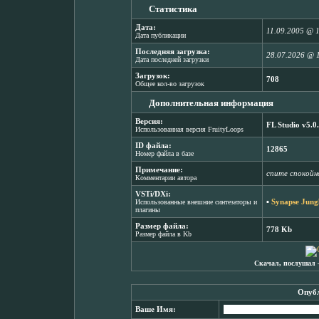
Статистика
Дата:
11.09.2005 @ 
Дата публикации
Последняя загрузка:
28.07.2026 @ 
Дата последней загрузки
Загрузок:
708
Общее кол-во загрузок
Дополнительная информация
Версия:
FL Studio v5.0
Использованная версия FruityLoops
ID файла:
12865
Номер файла в базе
Примечание:
спите спокойн
Комментарии автора
VSTi/DXi:
▪
Synapse Jungl
Использованные внешние синтезаторы и
плагины
Размер файла:
778 Kb
Размер файла в Kb
Скачал, послушал 
Опубл
Ваше Имя: