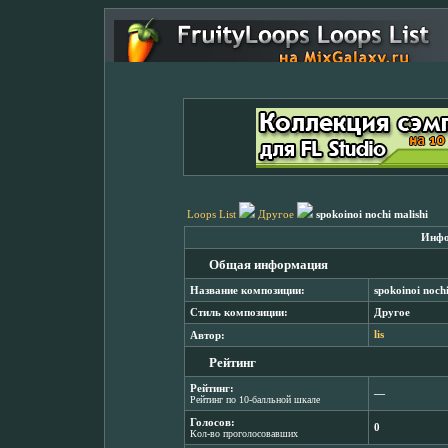
Loops List
Другое
spokoinoi nochi malishi
Инфо
Общая информация
Название композиции:
spokoinoi nochi
Стиль композиции:
Другое
Автор:
lis
Рейтинг
Рейтинг:
―
Рейтинг по 10-балльной шкале
Голосов:
0
Кол-во проголосовавших