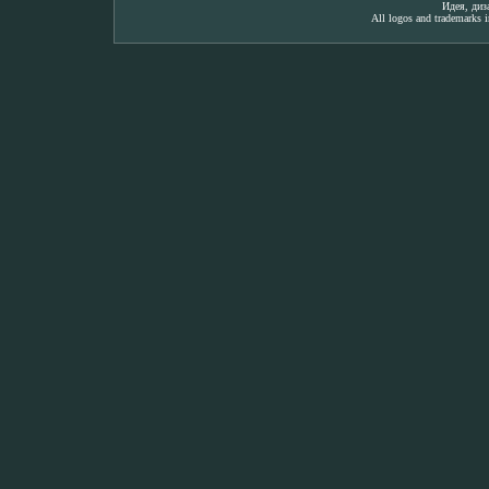
Идея, ди
All logos and trademarks in