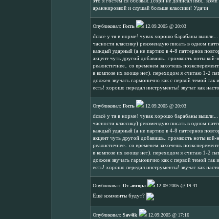
это я гостем ся обозвал..(сори не дописал имя.. комп
аранжировкой и слушай больше классики! Удачи
Опубликовал:
Гость
12.09.2005 @ 20:03
dcвсё у тя в норме! чувак хорошо барабаны вышли... 
часности классику) рекомендую писать в одном патте
каждый ударный (а не партию в 4-8 паттернов повторя
акцент чуть другой добавишь.. громкость ноты кой-н
реалистичнее.. со временем захочешь поэксперементир
в композе их вооще нет). переходом я считаю 1-2 п
должен звучать гармонично как с первой темой так 
есть! хорошо передал инструменты! звучат как насто
Опубликовал:
Гость
12.09.2005 @ 20:03
dcвсё у тя в норме! чувак хорошо барабаны вышли... 
часности классику) рекомендую писать в одном патте
каждый ударный (а не партию в 4-8 паттернов повторя
акцент чуть другой добавишь.. громкость ноты кой-н
реалистичнее.. со временем захочешь поэксперементир
в композе их вооще нет). переходом я считаю 1-2 п
должен звучать гармонично как с первой темой так 
есть! хорошо передал инструменты! звучат как насто
Опубликовал:
От автора
12.09.2005 @ 19:41
Ещё комменты будут?
Опубликовал:
Sav4ik
12.09.2005 @ 17:16