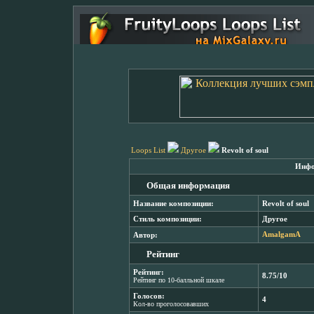
Loops List
Другое
Revolt of soul
Инфо
Общая информация
Название композиции:
Revolt of soul
Стиль композиции:
Другое
Автор:
AmalgamA
Рейтинг
Рейтинг:
8.75/10
Рейтинг по 10-балльной шкале
Голосов:
4
Кол-во проголосовавших