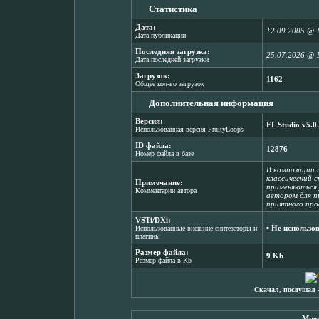
Статистика
Дата:
12.09.2005 @ 
Дата публикации
Последняя загрузка:
25.07.2026 @ 
Дата последней загрузки
Загрузок:
1162
Общее кол-во загрузок
Дополнительная информация
Версия:
FL Studio v5.0
Использованная версия FruityLoops
ID файла:
12876
Номер файла в базе
В композиции п
классический 
Примечание:
применяються 
Комментарии автора
автором для п
приятного про
VSTi/DXi:
▪ Не использо
Использованные внешние синтезаторы и
плагины
Размер файла:
9 Kb
Размер файла в Kb
Скачал, послушал 
Мнен