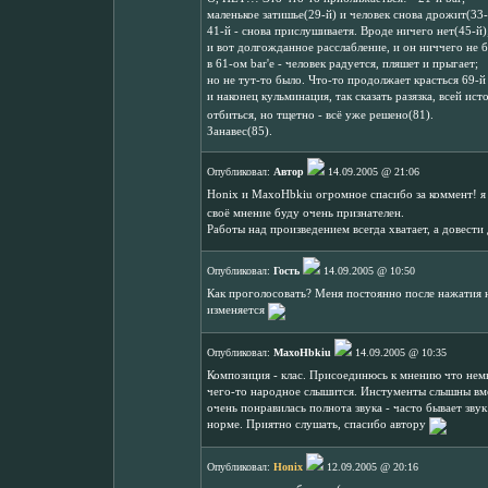
маленькое затишье(29-й) и человек снова дрожит(33-
41-й - снова прислушиваетя. Вроде ничего нет(45-й)
и вот долгожданное расслабление, и он ниччего не б
в 61-ом bar'е - человек радуется, пляшет и прыгает;
но не тут-то было. Что-то продолжает красться 69-й 
и наконец кульминация, так сказать разязка, всей ис
отбиться, но тщетно - всё уже решено(81).
Занавес(85).
Опубликовал:
Автор
14.09.2005 @ 21:06
Honix и MaxoHbkiu огромное спасибо за коммент! я
своё мнение буду очень признателен.
Работы над произведением всегда хватает, а довест
Опубликовал:
Гость
14.09.2005 @ 10:50
Как проголосовать? Меня постоянно после нажатия н
изменяется
Опубликовал:
MaxoHbkiu
14.09.2005 @ 10:35
Композиция - клас. Присоединюсь к мнению что немн
чего-то народное слышится. Инстументы слышны вме
очень понравилась полнота звука - часто бывает звук 
норме. Приятно слушать, спасибо автору
Опубликовал:
Honix
12.09.2005 @ 20:16