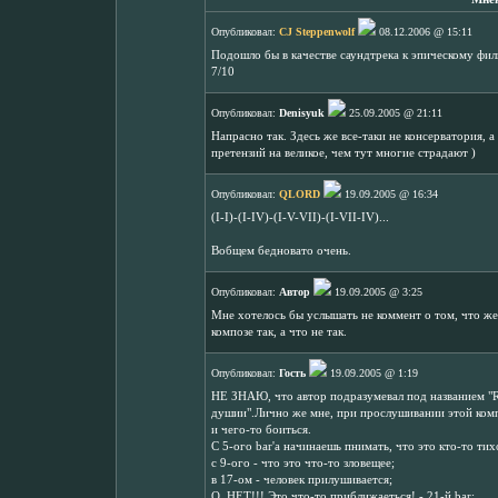
Опубликовал:
CJ Steppenwolf
08.12.2006 @ 15:11
Подошло бы в качестве саундтрека к эпическому фил
7/10
Опубликовал:
Denisyuk
25.09.2005 @ 21:11
Напрасно так. Здесь же все-таки не консерватория, а
претензий на великое, чем тут многие страдают )
Опубликовал:
QLORD
19.09.2005 @ 16:34
(I-I)-(I-IV)-(I-V-VII)-(I-VII-IV)...
Вобщем бедновато очень.
Опубликовал:
Автор
19.09.2005 @ 3:25
Мне хотелось бы услышать не коммент о том, что же 
композе так, а что не так.
Опубликовал:
Гость
19.09.2005 @ 1:19
НЕ ЗНАЮ, что автор подразумевал под названием "Revo
душии".Лично же мне, при прослушивании этой компо
и чего-то боиться.
С 5-ого bar'а начинаешь пнимать, что это кто-то тих
с 9-ого - что это что-то зловещее;
в 17-ом - человек прилушивается;
О, НЕТ!!! Это что-то приближаеться! - 21-й bar;