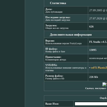
Статистика
Дата:
27.09.2005 @ 
Дата публикации
Последняя загрузка:
27.07.2026 @ 
Дата последней загрузки
Загрузок:
626
Общее кол-во загрузок
Дополнительная информация
Версия:
FL Studio v4.5
Использованная версия FruityLoops
ID файла:
13095
Номер файла в базе
Примечание:
композицыя не
Комментарии автора
VSTi/DXi:
▪
reFX PlasticZ
Использованные внешние синтезаторы и
плагины
Размер файла:
226 Kb
Размер файла в Kb
Скачал, послушал 
Опубл
Ваше Имя: