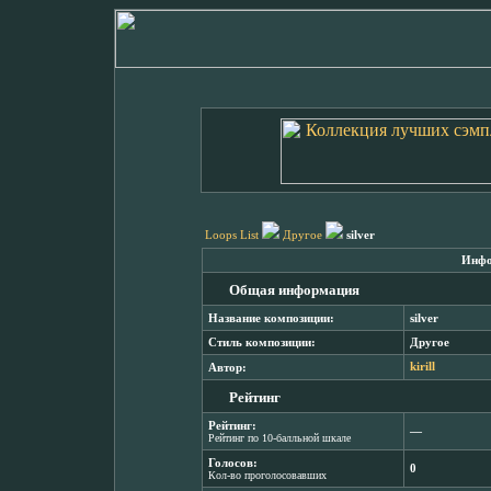
Loops List
Другое
silver
Инфо
Общая информация
Название композиции:
silver
Стиль композиции:
Другое
Автор:
kirill
Рейтинг
Рейтинг:
―
Рейтинг по 10-балльной шкале
Голосов:
0
Кол-во проголосовавших