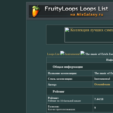
Loops List
Instrumental
The music of Erich Za
Инфо
Общая информация
Название композиции:
The music of E
Стиль композиции:
Instrumental
Автор:
Oceandream
Рейтинг
Рейтинг:
7.44/10
Рейтинг по 10-балльной шкале
Голосов:
9
Кол-во проголосовавших