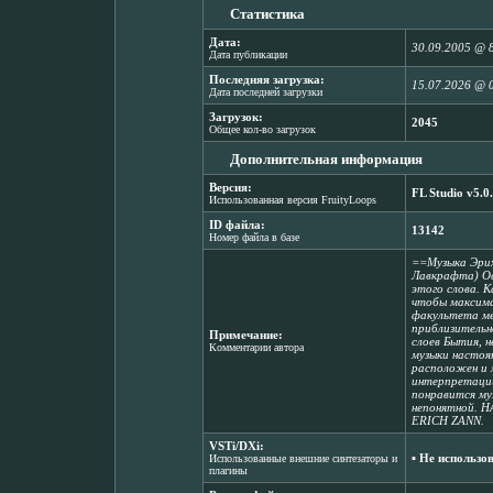
Статистика
Дата:
30.09.2005 @ 
Дата публикации
Последняя загрузка:
15.07.2026 @ 
Дата последней загрузки
Загрузок:
2045
Общее кол-во загрузок
Дополнительная информация
Версия:
FL Studio v5.0
Использованная версия FruityLoops
ID файла:
13142
Номер файла в базе
==Музыка Эрих
Лавкрафта) Ос
этого слова. 
чтобы максима
факультета ме
приблизительн
Примечание:
слоев Бытия, 
Комментарии автора
музыки настоят
расположен и 
интерпретации.
понравится му
непонятной. 
ERICH ZANN.
VSTi/DXi:
▪ Не использо
Использованные внешние синтезаторы и
плагины