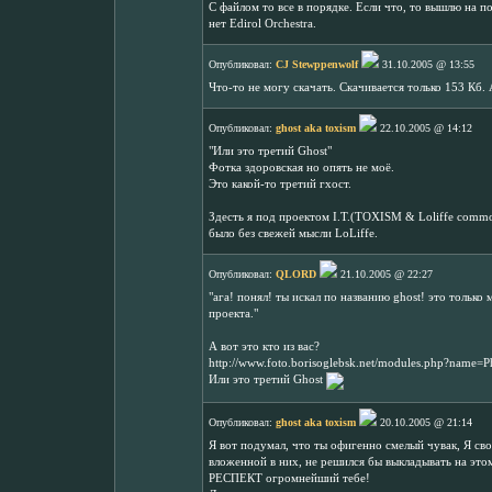
С файлом то все в порядке. Если что, то вышлю на п
нет Edirol Orchestra.
Опубликовал:
CJ Stewppenwolf
31.10.2005 @ 13:55
Что-то не могу скачать. Скачивается только 153 Кб.
Опубликовал:
ghost aka toxism
22.10.2005 @ 14:12
"Или это третий Ghost"
Фотка здоровская но опять не моё.
Это какой-то третий гхост.
Здесть я под проектом I.T.(TOXISM & Loliffe commo
было без свежей мысли LoLiffе.
Опубликовал:
QLORD
21.10.2005 @ 22:27
"ага! понял! ты искал по названию ghost! это только 
проекта."
А вот это кто из вас?
http://www.foto.borisoglebsk.net/modules.php?nam
Или это третий Ghost
Опубликовал:
ghost aka toxism
20.10.2005 @ 21:14
Я вот подумал, что ты офигенно смелый чувак, Я сво
вложенной в них, не решился бы выкладывать на этом
РЕСПЕКТ огромнейший тебе!