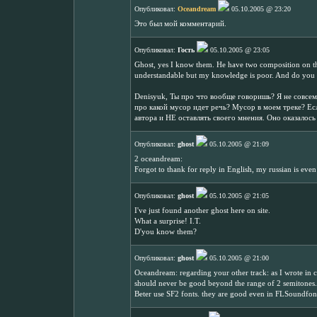
Опубликовал:
Oceandream
05.10.2005 @ 23:20
Это был мой комментарий.
Опубликовал:
Гость
05.10.2005 @ 23:05
Ghost, yes I know them. He have two composition on this
understandable but my knowledge is poor. And do you c
Denisyuk, Ты про что вообще говоришь? Я не совсем
про какой мусор идет речь? Мусор в моем треке? Ес
автора и НЕ оставлять своего мнения. Оно оказало
Опубликовал:
ghost
05.10.2005 @ 21:09
2 oceandream:
Forgot to thank for reply in English, my russian is eve
Опубликовал:
ghost
05.10.2005 @ 21:05
I've just found another ghost here on site.
What a surprise! I.T.
D'you know them?
Опубликовал:
ghost
05.10.2005 @ 21:00
Oceandream: regarding your other track: as I wrote in co
should never be good beyond the range of 2 semitones.
Beter use SF2 fonts. they are good even in FLSoundfont