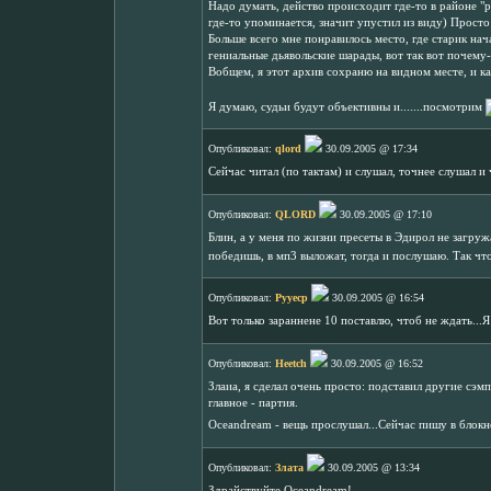
Надо думать, действо происходит где-то в районе "
где-то упоминается, значит упустил из виду) Просто
Больше всего мне понравилось место, где старик на
гениальные дьявольские шарады, вот так вот почему-т
Вобщем, я этот архив сохраню на видном месте, и к
Я думаю, судьи будут объективны и.......посмотрим
Опубликовал:
qlord
30.09.2005 @ 17:34
Сейчас читал (по тактам) и слушал, точнее слушал и 
Опубликовал:
QLORD
30.09.2005 @ 17:10
Блин, а у меня по жизни пресеты в Эдирол не загру
победишь, в мп3 выложат, тогда и послушаю. Так чт
Опубликовал:
Рууеср
30.09.2005 @ 16:54
Вот только зараннене 10 поставлю, чтоб не ждать...
Опубликовал:
Heetch
30.09.2005 @ 16:52
Злаиа, я сделал очень просто: подставил другие сэмп
главное - партия.
Oceandream - вещь прослушал...Сейчас пишу в блок
Опубликовал:
Злата
30.09.2005 @ 13:34
Здрайствуйте,Oceandream!