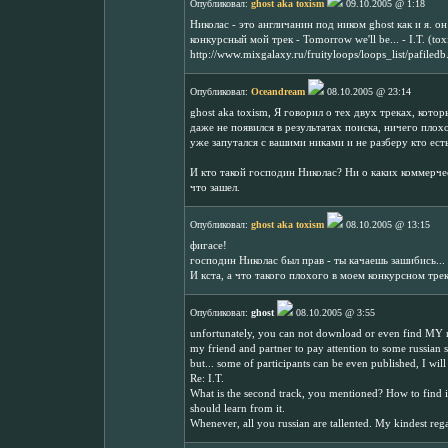
Опубликовал:
ghost aka toxism
09.10.2005 @ 1:18
Николас - это англичанин под ником ghost как и я. о
конкурсный мой трек - Tomorrow we'll be... - I.T. (to
http://www.mixgalaxy.ru/fruityloops/loops_list/pafile
Опубликовал:
Oceandream
08.10.2005 @ 23:14
ghost aka toxism, Я говорил о тех двух треках, кото
даже не появился в результатах поиска, ничего плохо
уже запутался с вашими никами и не разберу кто есть
И кто такой господин Николас? Ни о каких коммерчес
что зашел.
Опубликовал:
ghost aka toxism
08.10.2005 @ 13:15
фигасе!
господин Николас был прав - ты качаешь зашибись..
И кста, а что такого плохого в моем конкурсном тре
Опубликовал:
ghost
08.10.2005 @ 3:55
unfortunately, you can not download or even find MY m
my friend and partner to pay attention to some russian so 
but... some of participants can be even published, I will t
Re: I.T.
What is the second track, you mentioned? How to find i
should learn from it.
Whenever, all you russian are tallented. My kindest reg