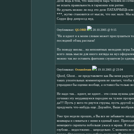
Дело ведь в том, что максимум пара человек из сот
не искать правильность в гармонии или ритме.
Не думать можно ли под это дело ПАТАНЧЫЦЬ или нет
***, жутко становится от мысли, что нас мало. Мы ка
Сорри фор дипрэссд муд.
Опубликовал:
QLORD
20.10.2005 @ 9:15
"Но я идиот и к моим словам может прислушаться то
последний обзац рассказа!
По поводу виолы... на непонятных мелодиях игры За
всего лишь мысли для иного взгляда на муз оформлен
можно так же оставить фантазии слушателя (и однов
Опубликовал:
Oceandream
19.10.2005 @ 23:04
Qlord, Ghost... не представляете как Вы меня радует
таких упоительных комментариев не хватает, чтобы то
упразднил бы оценки вообще, а оставил бы только в
Не надо так... идиот, не идиот... эти слова нужны дл
сочинял эту неудавшуюся пародию на чужие прозрен
да!!! Пусть у кого-то рвутся струны, пусть другой хо
придумать что-нибудь еще. Дерзайте, Ваше воображе
Уже три недели прошло, а Вы все не забываете захо
кошмары и сливаться с ними в единый хаос. Приходит
немецкого скрипача побольше ужаса и мрака. Я своей
глубоко... недостжимо... запредельно. С момента ее