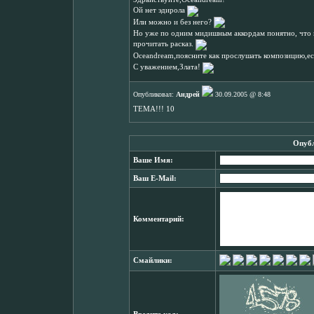
Ой нет эдирола
Или можно и без него?
Но уже по одним мидишным аккордам понятно, что к
прочитать расказ.
Oceandream,поясните как прослушать композицию,ес
С уважением,Злата!
Опубликовал:
Андрей
30.09.2005 @ 8:48
ТЕМА!!! 10
Опубл
Ваше Имя:
Ваш E-Mail:
Комментарий:
Смайлики: