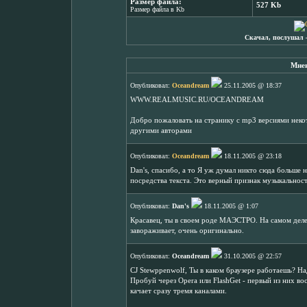
Размер файла:
527 Kb
Размер файла в Kb
Скачал, послушал 
Мнен
Опубликовал:
Oceandream
25.11.2005 @ 18:37
WWW.REALMUSIC.RU/OCEANDREAM
Добро пожаловать на странику с mp3 версиями некот
другими авторами
Опубликовал:
Oceandream
18.11.2005 @ 23:18
Dan's, спасибо, а то Я уж думал никто сюда больше н
посредства текста. Это верный признак музыкальнос
Опубликовал:
Dan's
18.11.2005 @ 1:07
Красавец, ты в своем роде МАЭСТРО. На самом деле 
завораживает, очень оригинально.
Опубликовал:
Oceandream
31.10.2005 @ 22:57
CJ Stewppenwolf, Ты в каком браузере работаешь? Над
Пробуй через Opera или FlashGet - первый из них в
качает сразу тремя каналами.