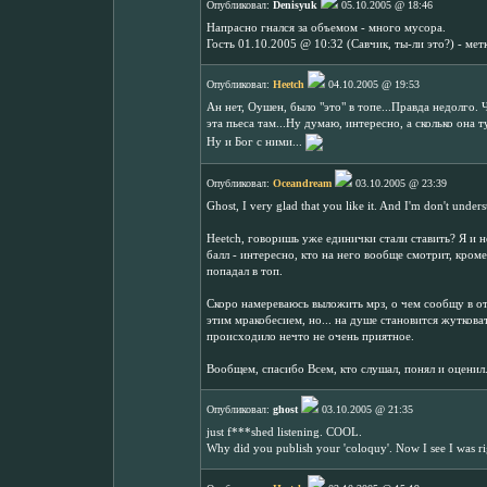
Опубликовал:
Denisyuk
05.10.2005 @ 18:46
Напрасно гнался за объемом - много мусора.
Гость 01.10.2005 @ 10:32 (Савчик, ты-ли это?) - метк
Опубликовал:
Heetch
04.10.2005 @ 19:53
Ан нет, Оушен, было "это" в топе...Правда недолго. 
эта пьеса там...Ну думаю, интересно, а сколько она
Ну и Бог с ними...
Опубликовал:
Oceandream
03.10.2005 @ 23:39
Ghost, I very glad that you like it. And I'm don't unde
Heetch, говоришь уже единички стали ставить? Я и 
балл - интересно, кто на него вообще смотрит, кром
попадал в топ.
Скоро намереваюсь выложить мрз, о чем сообщу в от
этим мракобесием, но... на душе становится жутковато
происходило нечто не очень приятное.
Вообщем, спасибо Всем, кто слушал, понял и оценил.
Опубликовал:
ghost
03.10.2005 @ 21:35
just f***shed listening. COOL.
Why did you publish your 'coloquy'. Now I see I was r