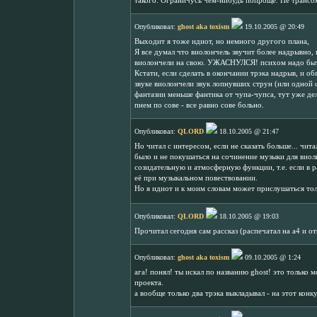
такого. Ограничусь чем-нибудь попроще. Не трансом,
Опубликовал:
ghost aka toxism
19.10.2005 @ 20:49
Выходит я тоже идиот, но немного другого плана,
Я все думал что виолончель звучит более надрывно, 
виолончели на свою. УЖАСНУЛСЯ! психом надо быть
Кстати, если сделать в окончании трэка надрыв, и об
звуке виолончели звук лопнувших струн (или одной с
фантазии меньше фантика от чупа-чупса, тут уже де
пнем по сове - все равно сове больно.
Опубликовал:
QLORD
18.10.2005 @ 21:47
Но читал с интересом, если не сказать больше... чит
было и не покушаться на сочинение музыки для виолы
созидательную и атмосферную функции, т.е. если в ра
её при музыкальном повествовании.
Но я идиот и к моим словам может прислушаться то
Опубликовал:
QLORD
18.10.2005 @ 19:03
Прочитал сегодня сам рассказ (распечатал на а4 и о
Опубликовал:
ghost aka toxism
09.10.2005 @ 1:24
ага! понял! ты искал по названию ghost! это только м
проекта.
а вообще только два трэка выкладывал - на этот конку