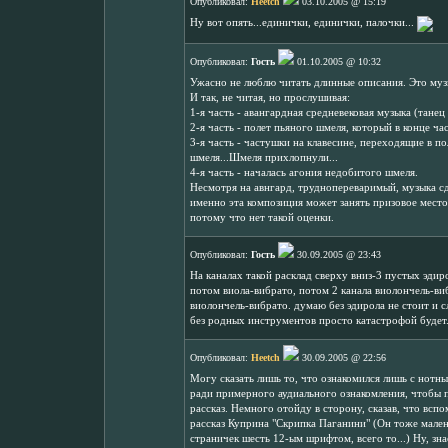
Опубликовал:
Heetch
03.10.2005 @ 15:19
Ну вот опять...единички, единички, палочки...
Опубликовал:
Гость
01.10.2005 @ 10:32
Ужасно не люблю читать длинные описания. Это музы
И так, не читая, но прослушивая:
1-я часть - авангардная средневековая музыка (тане
2-я часть - полет пьяного шмеля, который в конце ч
3-я часть - частушки на клавесине, переходящие в по
шмеля...Шмеля прихлопнули...
4-я часть - началась агония недобитого шмеля.
Несмотря на авнгард, труднопереваримый, музыка с
именно эта композиция может занять призовое мест
потому что нет такой оценки.
Опубликовал:
Гость
30.09.2005 @ 23:43
На каналах такой расклад сверху вниз-3 пустых эдир
потом виола-вибрато, потом 2 канала виолончель-виб
виолончель-вибрато. думаю без эдирола не стоит и 
без родных инструментов просто катастрофой будет
Опубликовал:
Heetch
30.09.2005 @ 22:56
Могу сказать лишь то, что ознакомился лишь с нотн
ради примерного аудиального ознакомления, чтобы п
рассказ. Немного отойду в сторону, сказав, что всп
рассказ Куприна "Скрипка Паганини" (Он тоже малень
страничек шесть 12-ым шрифтом, всего то...) Ну, зна