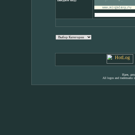
Введите код:
Идея, ди
All logos and trademarks in