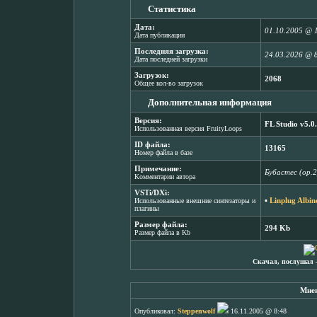
Статистика
Дата:
01.10.2005 @ 
Дата публикации
Последняя загрузка:
24.03.2026 @ 
Дата последней загрузки
Загрузок:
2068
Общее кол-во загрузок
Дополнительная информация
Версия:
FL Studio v5.0
Использованная версия FruityLoops
ID файла:
13165
Номер файла в базе
Примечание:
Бубастес (op.
Комментарии автора
VSTi/DXi:
▪
Linplug Albin
Использованные внешние синтезаторы и
плагины
Размер файла:
294 Kb
Размер файла в Kb
Скачал, послушал 
Мнен
Опубликовал:
Steppenwolf
16.11.2005 @ 8:48