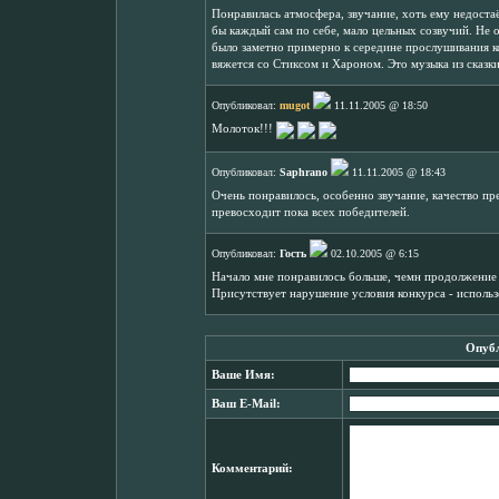
Понравилась атмосфера, звучание, хоть ему недоста
бы каждый сам по себе, мало цельных созвучий. Не 
было заметно примерно к середине прослушивания к
вяжется со Стиксом и Хароном. Это музыка из сказки
Опубликовал:
mugot
11.11.2005 @ 18:50
Молоток!!!
Опубликовал:
Saphrano
11.11.2005 @ 18:43
Очень понравилось, особенно звучание, качество пр
превосходит пока всех победителей.
Опубликовал:
Гость
02.10.2005 @ 6:15
Начало мне понравилось больше, чемн продолжение -
Присутствует нарушение условия конкурса - испол
Опубл
Ваше Имя:
Ваш E-Mail:
Комментарий: