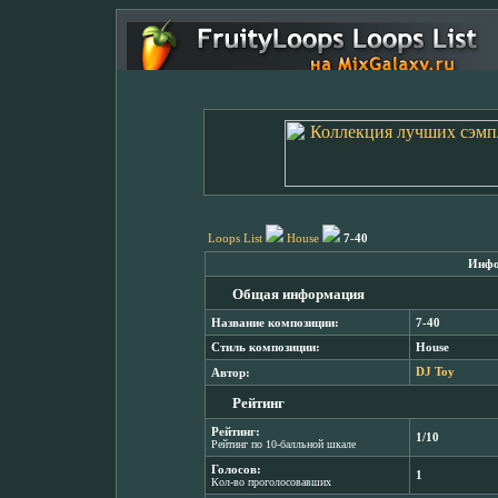
Loops List
House
7-40
Инфо
Общая информация
Название композиции:
7-40
Стиль композиции:
House
Автор:
DJ Toy
Рейтинг
Рейтинг:
1/10
Рейтинг по 10-балльной шкале
Голосов:
1
Кол-во проголосовавших