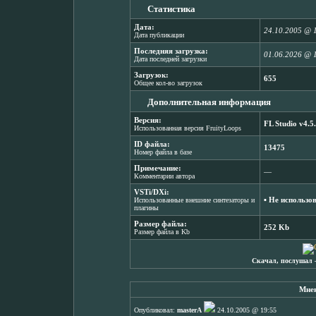
Статистика
Дата:
24.10.2005 @ 
Дата публикации
Последняя загрузка:
01.06.2026 @ 
Дата последней загрузки
Загрузок:
655
Общее кол-во загрузок
Дополнительная информация
Версия:
FL Studio v4.5
Использованная версия FruityLoops
ID файла:
13475
Номер файла в базе
Примечание:
―
Комментарии автора
VSTi/DXi:
▪ Не использо
Использованные внешние синтезаторы и
плагины
Размер файла:
252 Kb
Размер файла в Kb
Скачал, послушал 
Мнен
Опубликовал:
masterA
24.10.2005 @ 19:55