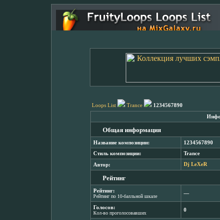
Loops List
Trance
1234567890
Инфо
Общая информация
Название композиции:
1234567890
Стиль композиции:
Trance
Автор:
Dj LeXeR
Рейтинг
Рейтинг:
―
Рейтинг по 10-балльной шкале
Голосов:
0
Кол-во проголосовавших