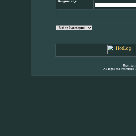
Введите код:
Идея, ди
All logos and trademarks in