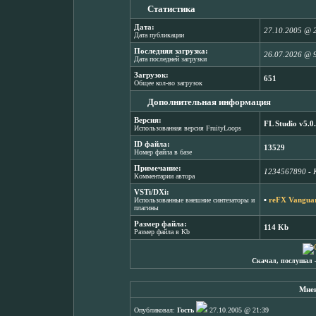
Статистика
Дата:
27.10.2005 @ 
Дата публикации
Последняя загрузка:
26.07.2026 @ 
Дата последней загрузки
Загрузок:
651
Общее кол-во загрузок
Дополнительная информация
Версия:
FL Studio v5.0
Использованная версия FruityLoops
ID файла:
13529
Номер файла в базе
Примечание:
1234567890 - 
Комментарии автора
VSTi/DXi:
▪
reFX Vanguar
Использованные внешние синтезаторы и
плагины
Размер файла:
114 Kb
Размер файла в Kb
Скачал, послушал 
Мнен
Опубликовал:
Гость
27.10.2005 @ 21:39