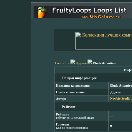
Loops List
Другое
Bluda Attention
Инфо
Общая информация
Название композиции:
Bluda Attentio
Стиль композиции:
Другое
Автор:
Newbie Studio
Рейтинг
Рейтинг:
―
Рейтинг по 10-балльной шкале
Голосов:
0
Кол-во проголосовавших