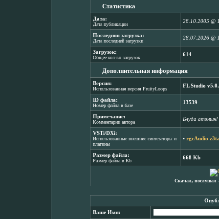
Статистика
Дата:
28.10.2005 @ 
Дата публикации
Последняя загрузка:
28.07.2026 @ 
Дата последней загрузки
Загрузок:
614
Общее кол-во загрузок
Дополнительная информация
Версия:
FL Studio v5.0
Использованная версия FruityLoops
ID файла:
13539
Номер файла в базе
Примечание:
Блуда атэншн!
Комментарии автора
VSTi/DXi:
▪
rgcAudio z3t
Использованные внешние синтезаторы и
плагины
Размер файла:
668 Kb
Размер файла в Kb
Скачал, послушал 
Опубл
Ваше Имя: