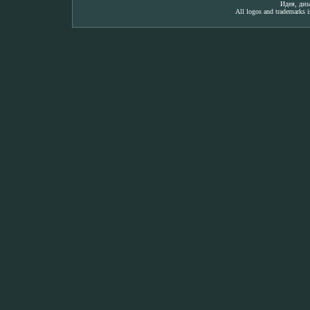
Идея, ди
All logos and trademarks in