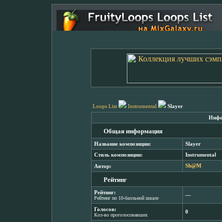
Loops List
Instrumental
Slayer
Инфо
Общая информация
Название композиции:
Slayer
Стиль композиции:
Instrumental
Автор:
Sh@M
Рейтинг
Рейтинг:
―
Рейтинг по 10-балльной шкале
Голосов:
0
Кол-во проголосовавших