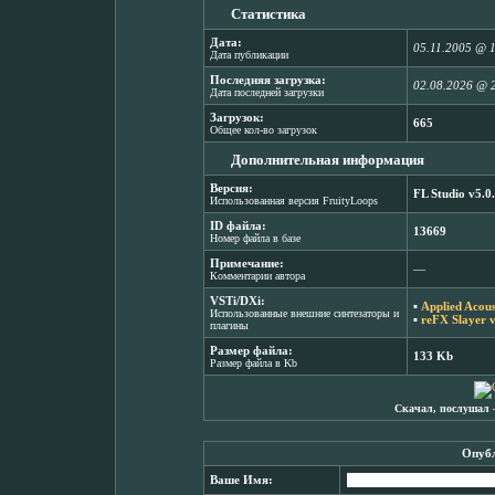
Статистика
Дата:
05.11.2005 @ 
Дата публикации
Последняя загрузка:
02.08.2026 @ 
Дата последней загрузки
Загрузок:
665
Общее кол-во загрузок
Дополнительная информация
Версия:
FL Studio v5.0
Использованная версия FruityLoops
ID файла:
13669
Номер файла в базе
Примечание:
―
Комментарии автора
VSTi/DXi:
▪
Applied Acous
Использованные внешние синтезаторы и
▪
reFX Slayer 
плагины
Размер файла:
133 Kb
Размер файла в Kb
Скачал, послушал 
Опубл
Ваше Имя: