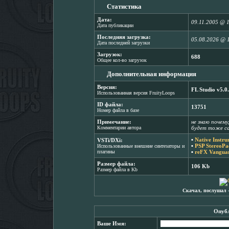
Статистика
Дата:
09.11.2005 @ 
Дата публикации
Последняя загрузка:
05.08.2026 @ 
Дата последней загрузки
Загрузок:
688
Общее кол-во загрузок
Дополнительная информация
Версия:
FL Studio v5.0
Использованная версия FruityLoops
ID файла:
13751
Номер файла в базе
Примечание:
не знаю почему
Комментарии автора
будет тоже с
▪
Native Instr
VSTi/DXi:
▪
PSP StereoPa
Использованные внешние синтезаторы и
плагины
▪
reFX Vanguar
Размер файла:
106 Kb
Размер файла в Kb
Скачал, послушал 
Опубл
Ваше Имя: