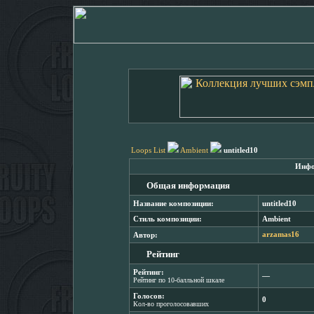
Loops List
Ambient
untitled10
Инфо
Общая информация
Название композиции:
untitled10
Стиль композиции:
Ambient
Автор:
arzamas16
Рейтинг
Рейтинг:
―
Рейтинг по 10-балльной шкале
Голосов:
0
Кол-во проголосовавших