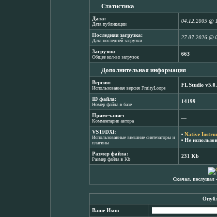
Статистика
Дата:
04.12.2005 @ 
Дата публикации
Последняя загрузка:
27.07.2026 @ 
Дата последней загрузки
Загрузок:
663
Общее кол-во загрузок
Дополнительная информация
Версия:
FL Studio v5.0
Использованная версия FruityLoops
ID файла:
14199
Номер файла в базе
Примечание:
―
Комментарии автора
VSTi/DXi:
▪
Native Instru
Использованные внешние синтезаторы и
▪ Не использо
плагины
Размер файла:
231 Kb
Размер файла в Kb
Скачал, послушал 
Опубл
Ваше Имя: