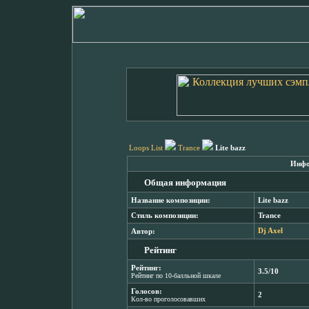
Loops List
Trance
Lite bazz
Инфо
Общая информация
Название композиции:
Lite bazz
Стиль композиции:
Trance
Автор:
Dj Axel
Рейтинг
Рейтинг:
3.5/10
Рейтинг по 10-балльной шкале
Голосов:
2
Кол-во проголосовавших