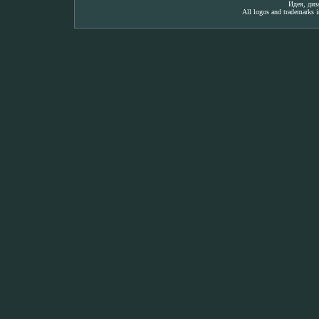
Идея, ди
All logos and trademarks in