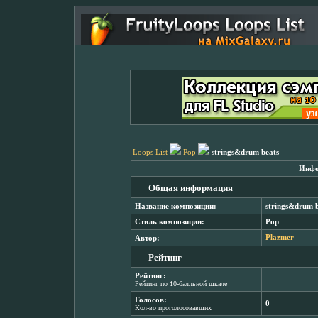
Loops List
Pop
strings&drum beats
Инфо
Общая информация
Название композиции:
strings&drum b
Стиль композиции:
Pop
Автор:
Plazmer
Рейтинг
Рейтинг:
―
Рейтинг по 10-балльной шкале
Голосов:
0
Кол-во проголосовавших