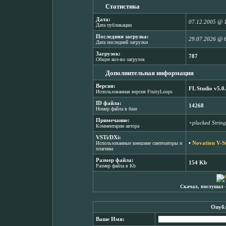
Статистика
Дата:
07.12.2005 @ 
Дата публикации
Последняя загрузка:
29.07.2026 @ 
Дата последней загрузки
Загрузок:
787
Общее кол-во загрузок
Дополнительная информация
Версия:
FL Studio v5.0
Использованная версия FruityLoops
ID файла:
14268
Номер файла в базе
Примечание:
+plucked String
Комментарии автора
VSTi/DXi:
▪
Novation V-St
Использованные внешние синтезаторы и
плагины
Размер файла:
154 Kb
Размер файла в Kb
Скачал, послушал 
Опубл
Ваше Имя: