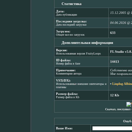
Статистика
Дата:
15.12.2005 @ 
Дата публикации
Последняя загрузка:
04.06.2026 @ 
Дата последней загрузки
Загрузок:
633
Общее кол-во загрузок
Дополнительная информация
Версия:
FL Studio v5.0
Использованная версия FruityLoops
ID файла:
14413
Номер файла в базе
Примечание:
Собственно вот
Комментарии автора
Мне понравилос
VSTi/DXi:
▪
Linplug Albin
Использованные внешние синтезаторы и
плагины
Размер файла:
12 Kb
Размер файла в Kb
Скачал, послушал 
Опубл
Ваше Имя: