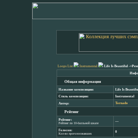
Loops List
Instrumental
Life Is Beautiful -=Ре
Инфо
Общая информация
Название композиции:
Life Is Beauti
Стиль композиции:
Instrumental
Автор:
Tornado
Рейтинг
Рейтинг:
―
Рейтинг по 10-балльной шкале
Голосов:
0
Кол-во проголосовавших