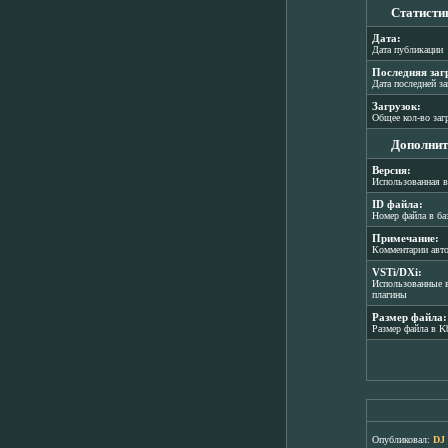
Статисти
Дата:
Дата публикации
Последняя заг
Дата последней з
Загрузок:
Общее кол-во заг
Дополнит
Версия:
Использованная в
ID файла:
Номер файла в ба
Примечание:
Комментарии авт
VSTi/DXi:
Использованные в
плагины
Размер файла:
Размер файла в K
Опубликовал:
DJ