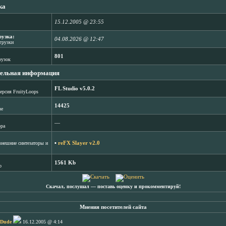
ка
15.12.2005 @ 23:55
рузка:
04.08.2026 @ 12:47
агрузки
801
рузок
ельная информация
FL Studio v5.0.2
ерсия FruityLoops
14425
зе
―
ора
▪
reFX Slayer v2.0
нешние синтезаторы и
1561 Kb
b
Скачал, послушал ― поставь оценку и прокомментируй!
Мнения посетителей сайта
 Dude
16.12.2005 @ 4:14