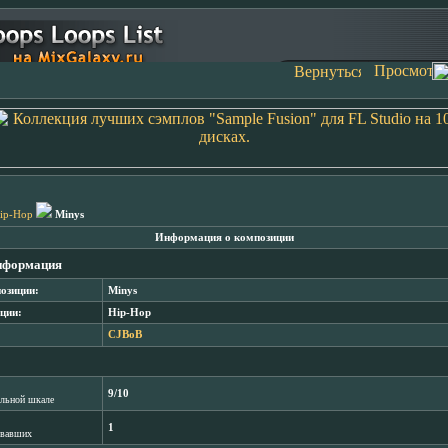
ip-Hop
Minys
Информация о композиции
нформация
озиции:
Minys
ции:
Hip-Hop
CJBoB
9/10
лльной шкале
1
овавших