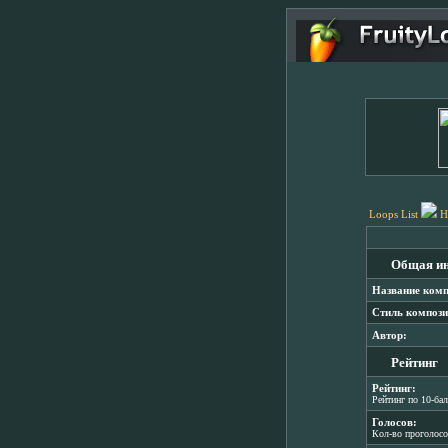
Loops List
H
Общая и
Название комп
Стиль компози
Автор:
Рейтинг
Рейтинг:
Рейтинг по 10-ба
Голосов:
Кол-во проголос