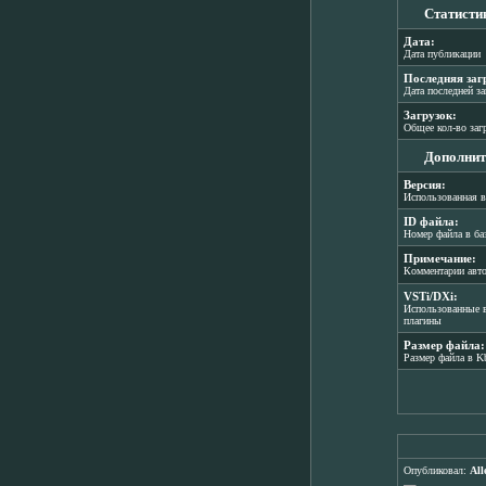
Статисти
Дата:
Дата публикации
Последняя заг
Дата последней з
Загрузок:
Общее кол-во заг
Дополнит
Версия:
Использованная в
ID файла:
Номер файла в ба
Примечание:
Комментарии авт
VSTi/DXi:
Использованные в
плагины
Размер файла:
Размер файла в K
Опубликовал:
All