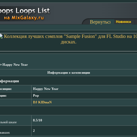
Happy New Year
Информация о композиции
нформация
озиции:
Happy New Year
ции:
Pop
DJ KIDmaN
8.5/10
лльной шкале
2
овавших