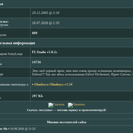
ка
29.12.2005 @ 3:34
рузка:
26.07.2026 @ 2:33
агрузки
889
рузок
ельная информация
FL Studio v5.0.2c
ерсия FruityLoops
14716
зе
Это мой первый трек, так что очень прошу оставить коментарии, 
ора
Годом!!! Так же здесь использованы Edirol Orchestral, Hyper Canvas, S
▪
Ohmforce Ohmboyz v1.34
нешние синтезаторы и
297 Kb
b
Скачал, послушал ― поставь оценку и прокомментируй!
Мнения посетителей сайта
en Ma
24.06.2010 @ 11:53