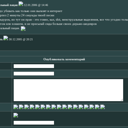
альный пацан
12.01.2006 @ 14:46
до убивать как только они вылазят в интернет
ерпел 2 минуты 24 секунды твоей песни
идурок, но тут он прав - это говно, кал, shit, менструальные выделения, все что угодно толь
гом или хоккеем, и не присылай сюда больше своих дерьмо-шедевров
еальный пацан.
ть
30.12.2005 @ 20:21
Опубликовать комментарий