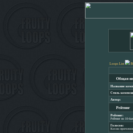
Loops List
B
Общая и
Название комп
Стиль компози
Автор:
Рейтинг
Рейтинг:
Рейтинг по 10-ба
Голосов:
Кол-во проголос