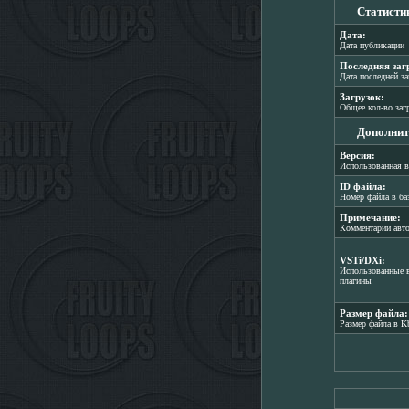
Статисти
Дата:
Дата публикации
Последняя заг
Дата последней з
Загрузок:
Общее кол-во заг
Дополнит
Версия:
Использованная в
ID файла:
Номер файла в ба
Примечание:
Комментарии авт
VSTi/DXi:
Использованные в
плагины
Размер файла:
Размер файла в K