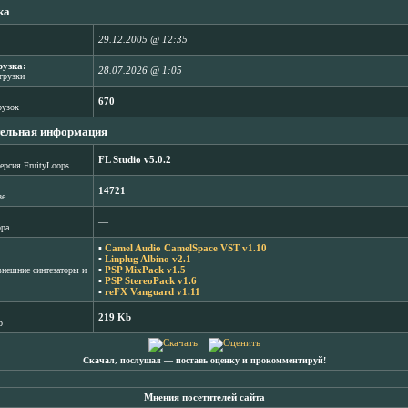
ка
29.12.2005 @ 12:35
рузка:
28.07.2026 @ 1:05
агрузки
670
рузок
ельная информация
FL Studio v5.0.2
ерсия FruityLoops
14721
зе
―
ора
▪
Camel Audio CamelSpace VST v1.10
▪
Linplug Albino v2.1
▪
PSP MixPack v1.5
нешние синтезаторы и
▪
PSP StereoPack v1.6
▪
reFX Vanguard v1.11
219 Kb
b
Скачал, послушал ― поставь оценку и прокомментируй!
Мнения посетителей сайта