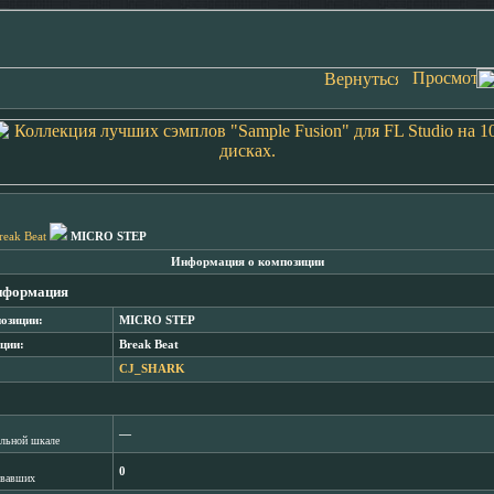
reak Beat
MICRO STEP
Информация о композиции
нформация
озиции:
MICRO STEP
ции:
Break Beat
CJ_SHARK
―
лльной шкале
0
овавших