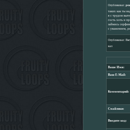
Опубликовал:
ре
таких как ты на
я с трудом выт
гость хоть и пр
займись серфин
с уважением, р
Опубликовал:
Гос
кал
Ваше Имя:
Ваш E-Mail:
Комментарий:
Смайлики:
Введите код: