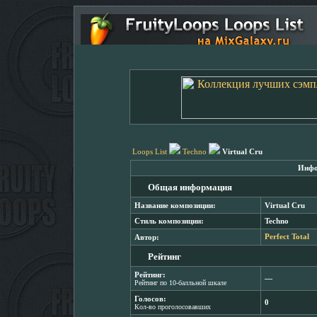
Loops List
Techno
Virtual Cru
Инфо
Общая информация
Название композиции:
Virtual Cru
Стиль композиции:
Techno
Автор:
Perfect Total
Рейтинг
Рейтинг:
―
Рейтинг по 10-балльной шкале
Голосов:
0
Кол-во проголосовавших