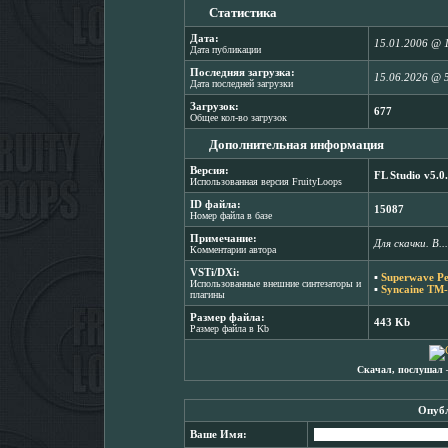
Статистика
Дата:
15.01.2006 @ 
Дата публикации
Последняя загрузка:
15.06.2026 @ 
Дата последней загрузки
Загрузок:
677
Общее кол-во загрузок
Дополнительная информация
Версия:
FL Studio v5.0
Использованная версия FruityLoops
ID файла:
15087
Номер файла в базе
Примечание:
Для скачки. В....
Комментарии автора
VSTi/DXi:
▪
Superwave Pe
Использованные внешние синтезаторы и
▪
Syncaine TM-
плагины
Размер файла:
443 Kb
Размер файла в Kb
Скачал, послушал 
Опубл
Ваше Имя: