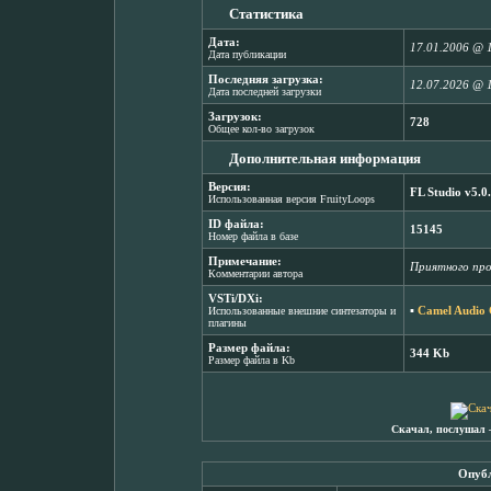
Статистика
Дата:
17.01.2006 @ 
Дата публикации
Последняя загрузка:
12.07.2026 @ 
Дата последней загрузки
Загрузок:
728
Общее кол-во загрузок
Дополнительная информация
Версия:
FL Studio v5.0
Использованная версия FruityLoops
ID файла:
15145
Номер файла в базе
Примечание:
Приятного пр
Комментарии автора
VSTi/DXi:
▪
Camel Audio 
Использованные внешние синтезаторы и
плагины
Размер файла:
344 Kb
Размер файла в Kb
Скачал, послушал 
Опубл