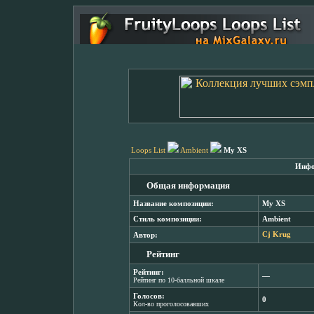
Loops List
Ambient
My XS
Инфо
Общая информация
Название композиции:
My XS
Стиль композиции:
Ambient
Автор:
Cj Krug
Рейтинг
Рейтинг:
―
Рейтинг по 10-балльной шкале
Голосов:
0
Кол-во проголосовавших