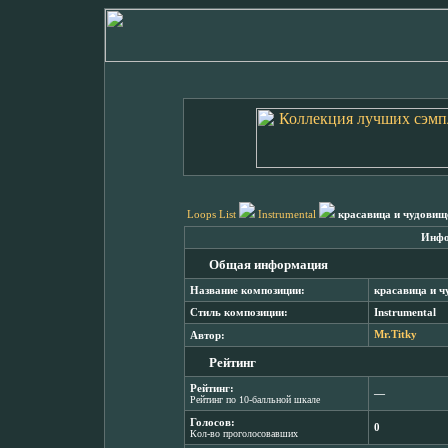
Loops List
Instrumental
красавица и чудовище
Инфо
Общая информация
Название композиции:
красавица и ч
Стиль композиции:
Instrumental
Автор:
Mr.Titky
Рейтинг
Рейтинг:
―
Рейтинг по 10-балльной шкале
Голосов:
0
Кол-во проголосовавших