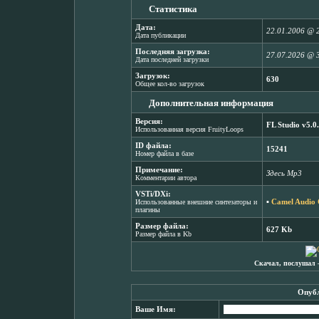
Статистика
Дата:
22.01.2006 @ 
Дата публикации
Последняя загрузка:
27.07.2026 @ 
Дата последней загрузки
Загрузок:
630
Общее кол-во загрузок
Дополнительная информация
Версия:
FL Studio v5.0
Использованная версия FruityLoops
ID файла:
15241
Номер файла в базе
Примечание:
Здесь Mp3
Комментарии автора
VSTi/DXi:
▪
Camel Audio 
Использованные внешние синтезаторы и
плагины
Размер файла:
627 Kb
Размер файла в Kb
Скачал, послушал 
Опубл
Ваше Имя: