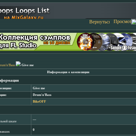
rum'n'Bass
Give me
Информация о композиции
нформация
озиции:
Give me
ции:
Drum'n'Bass
BikeOFF
―
лльной шкале
0
овавших