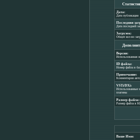
Статисти
Дата:
Дата публикации
Последняя заг
Дата последней з
Загрузок:
Общее кол-во заг
Дополнит
Версия:
Использованная в
ID файла:
Номер файла в ба
Примечание:
Комментарии авт
VSTi/DXi:
Использованные в
плагины
Размер файла:
Размер файла в K
Ваше Имя: