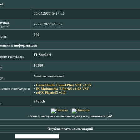
ка
30.01.2006 @ 17:45
рузка:
12.06.2026 @ 3:37
агрузки
629
рузок
ельная информация
FL Studio 6
ерсия FruityLoops
15380
зе
Пишите комменты!
ора
▪
Camel Audio Camel Phat VST v3.15
▪
IK Multimedia T-RackS v1.02 VST
нешние синтезаторы и
▪
reFX PlasticZ! v1.0
746 Kb
b
Скачал, послушал ― поставь оценку и прокомментируй!
Опубликовать комментарий