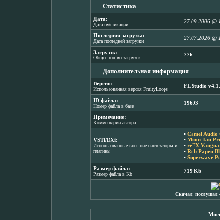
Статистика
Дата:
27.09.2006 @ 
Дата публикации
Последняя загрузка:
27.07.2026 @ 
Дата последней загрузки
Загрузок:
776
Общее кол-во загрузок
Дополнительная информация
Версия:
FL Studio v4.1
Использованная версия FruityLoops
ID файла:
19693
Номер файла в базе
Примечание:
―
Комментарии автора
▪
Camel Audio 
▪
Muon Tau Pr
VSTi/DXi:
▪
reFX Vanguar
Использованные внешние синтезаторы и
плагины
▪
Rob Papen Bl
▪
Superwave Pe
Размер файла:
719 Kb
Размер файла в Kb
Скачал, послушал 
Мнен