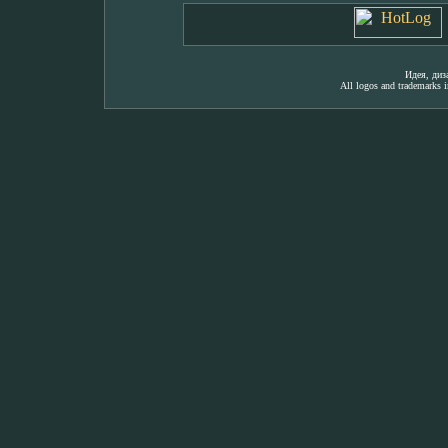
Идея, ди
All logos and trademarks in