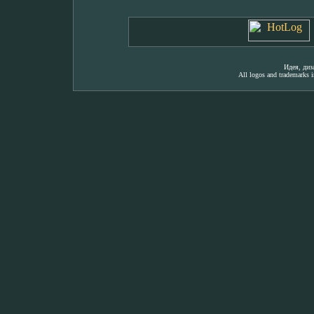
Идея, ди
All logos and trademarks in