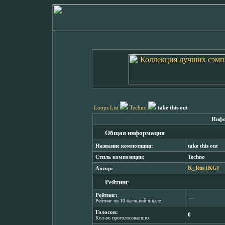
Loops List
Techno
take this out
Инфо
Общая информация
Название композиции:
take this out
Стиль композиции:
Techno
Автор:
K_Rus [KG]
Рейтинг
Рейтинг:
―
Рейтинг по 10-балльной шкале
Голосов:
0
Кол-во проголосовавших