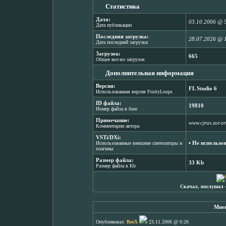
Статистика
Дата:
03.10.2006 @ 
Дата публикации
Последняя загрузка:
28.07.2026 @ 
Дата последней загрузки
Загрузок:
665
Общее кол-во загрузок
Дополнительная информация
Версия:
FL Studio 6
Использованная версия FruityLoops
ID файла:
19810
Номер файла в базе
Примечание:
www.cjrus.zor.o
Комментарии автора
VSTi/DXi:
▪ Не использо
Использованные внешние синтезаторы и
плагины
Размер файла:
33 Kb
Размер файла в Kb
Скачал, послушал 
Мнен
Опубликовал:
ResX
23.11.2006 @ 0:26