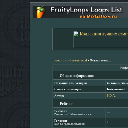
Loops List
Instrumental
Оставь меня...
Инфо
Общая информация
Название композиции:
Оставь меня...
Стиль композиции:
Instrumental
Автор:
S.D.A.
Рейтинг
Рейтинг:
―
Рейтинг по 10-балльной шкале
Голосов:
0
Кол-во проголосовавших