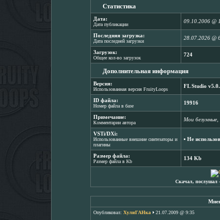
Статистика
Дата:
09.10.2006 @ 
Дата публикации
Последняя загрузка:
28.07.2026 @ 
Дата последней загрузки
Загрузок:
724
Общее кол-во загрузок
Дополнительная информация
Версия:
FL Studio v5.0
Использованная версия FruityLoops
ID файла:
19916
Номер файла в базе
Примечание:
Мои безумные, 
Комментарии автора
VSTi/DXi:
▪ Не использо
Использованные внешние синтезаторы и
плагины
Размер файла:
134 Kb
Размер файла в Kb
Скачал, послушал 
Мнен
Опубликовал:
XyлиГAHкa
21.07.2009 @ 9:35