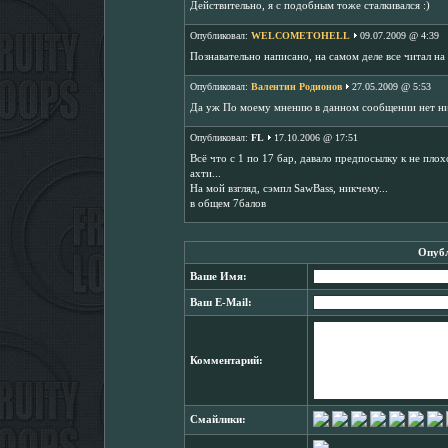
Действительно, я с подобным тоже сталкивался :)
Опубликовал:
WELCOMETOHELL
09.07.2009 @ 4:39
Познавательно написано, на самом деле все читал на
Опубликовал:
Валентин Родионов
27.05.2009 @ 5:53
Да уж По моему мнению в данном сообщении нет ник
Опубликовал:
FL
17.10.2006 @ 17:51
Всё что с 1 по 17 бар, давало предпосылку к не плохо
ахти...
На мой взгляд, сэмпл SawBass, никчему...
в общем 7балов
Опубл
Ваше Имя:
Ваш E-Mail:
Комментарий:
Смайлики: