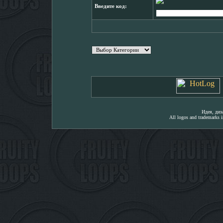
Введите код:
Идея, ди
All logos and trademarks in