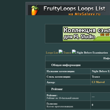
Loops List
Trance
Night Before Examination
Инфо
Общая информация
Название композиции:
Night Before 
Стиль композиции:
Trance
Автор:
CJ Marvel
Рейтинг
Рейтинг:
―
Рейтинг по 10-балльной шкале
Голосов:
0
Кол-во проголосовавших