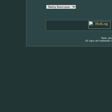
Идея, ди
All logos and trademarks in