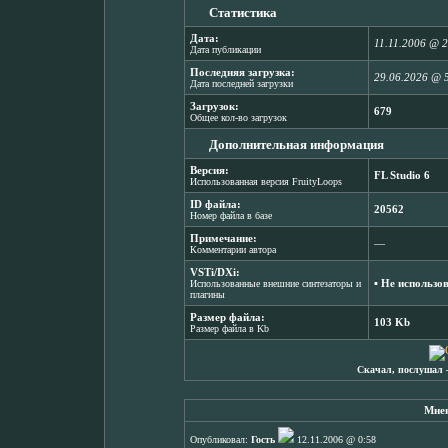
Статистика
Дата:
11.11.2006 @ 
Дата публикации
Последняя загрузка:
29.06.2026 @ 
Дата последней загрузки
Загрузок:
679
Общее кол-во загрузок
Дополнительная информация
Версия:
FL Studio 6
Использованная версия FruityLoops
ID файла:
20562
Номер файла в базе
Примечание:
―
Комментарии автора
VSTi/DXi:
▪ Не использо
Использованные внешние синтезаторы и
плагины
Размер файла:
103 Kb
Размер файла в Kb
Скачал, послушал 
Мнен
Опубликовал:
Гость
12.11.2006 @ 0:58